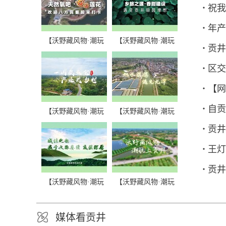
祝我
年产
快乐
【沃野藏风物·潮玩
【沃野藏风物·潮玩
贡井
上贡井⑥】莲花镇
上贡井⑤】建设镇
区交
【网
自贡
【沃野藏风物·潮玩
【沃野藏风物·潮玩
上贡井④】五宝镇
上贡井③】龙潭镇
贡井
王灯
基层
贡井
【沃野藏风物·潮玩
【沃野藏风物·潮玩
上贡井②】成佳镇
上贡井①】赴西城之
约，邂逅乡村诗意与
烟火盛景
媒体看贡井