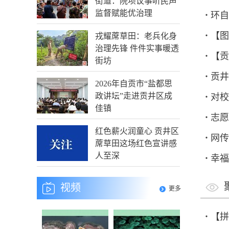
街道：院坝议事听民声
监督赋能优治理
环自
【图
戎耀蓆草田：老兵化身
水烟
治理先锋 件件实事暖透
【贡
街坊
贡井
2026年自贡市“盐都思
政讲坛”走进贡井区成
对校
佳镇
志愿
法治
红色薪火润童心 贡井区
网传
零散
蓆草田这场红色宣讲感
人至深
幸福
（20
“钱
视频
更多
【拼