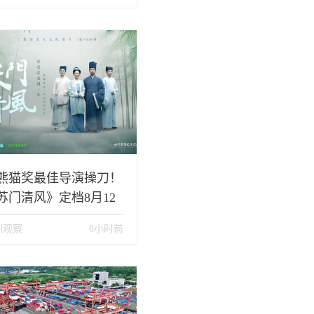
熊猫奖最佳导演操刀！
苏门清风》定档8月12
，四川卫视、四川观
川观察
8小时前
、爱奇艺同步上线