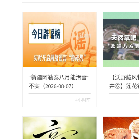
“新疆阿勒泰八月能滑雪”
【沃野藏风
不实（2026·08·07）
井⑥】莲花
4小时前