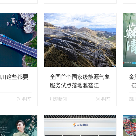
四川这些都要
全国首个国家级能源气象
金
服务试点落地雅砻江
《
日
7小时前
川观新闻
8小时前
四
察