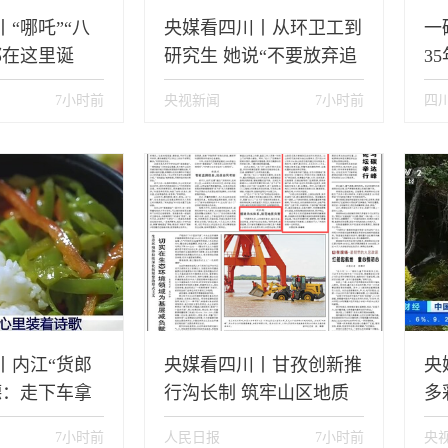
“哪吒”“八
央媒看四川丨从环卫工到
一
都在这里诞
研究生 她说“不要放弃追
3
求更好的自己”
川
7小时前
央视新闻
7小时前
四
丨内江“货郎
央媒看四川丨甘孜创新推
央
德：走下车拿
行沟长制 筑牢山区地质
多
平凡生活过成
灾害防控防线
川
7小时前
人民日报
7小时前
央