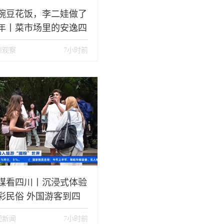
碗豆花饭，李二娃做了
5年丨菜市场里的安逸四
川观察
7小时前
媒看四川丨沉浸式体验
彩民俗 外国游客到四
感受“清凉一夏”
视新闻
7小时前