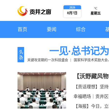
2026
°C
8月7日
星期五
首页
要闻
综合
一见·总书记
关键攻坚期的一次科技盛会
国家科学技术奖励大会
记在庆祝中国共产党成立105周
【沃野藏风物
【贡话理想】坚持
幸福晒场｜贡井区
治理
【海报】今日，立