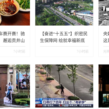
车赛开赛！驰
【奋进“十五五”】织密民
央
，邂逅贡井山
生保障网 绘就幸福新底
这
色——贡井区全维发力书
跳
7小时前
7小时前
光
写“十五五”开局温暖答卷