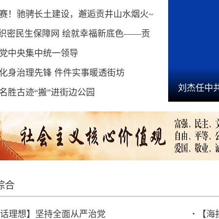
赛！驰骋长土建设，邂逅贡井山水烟火~
】织密民生保障网 绘就幸福新底色——贡
“十五五”开局温暖答卷
党中央集中统一领导
化身治理先锋 件件实事暖透街坊
展低空经济招引项目落地情况专题
刘杰任中
名胜古迹“搬”进街边公园
玩上贡井⑤】建设镇
综合
话理想】坚持全面从严治党
【海