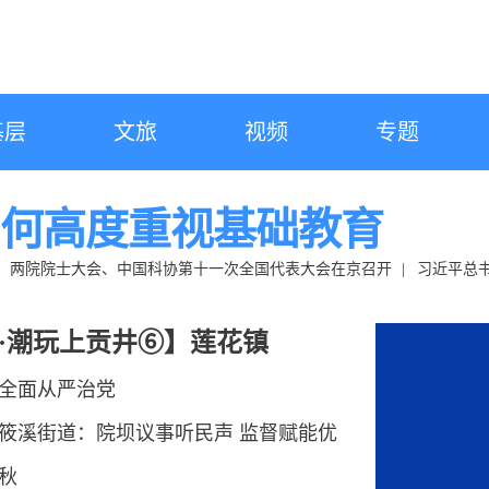
基层
文旅
视频
专题
为何高度重视基础教育
、两院院士大会、中国科协第十一次全国代表大会在京召开
习近平总
年大会上的讲话金句
中国共产党党内统计公报
·潮玩上贡井⑥】莲花镇
全面从严治党
筱溪街道：院坝议事听民声 监督赋能优
秋