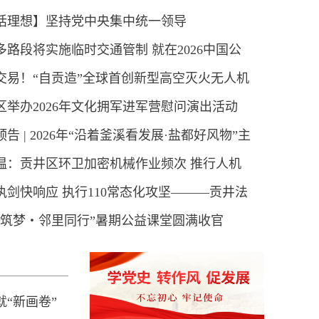
话理想】坚持党中央集中统一领导
多路段将实施临时交通管制 就在2026中国公
交易！“自贡造”全球首创新型高空灭火无人机
行车职业联赛（自贡站）赛事期间
区举办2026年文化拥军进军营慰问演出活动
实际应用
告 | 2026年“沿着釜溪看发展·盐都好风物”主
温：贡井区环卫加密机械作业频次 推行人机
闻发布会贡井专场
执剑快响应 执行110常态化攻坚———贡井法
保洁
心筑梦・邻里同行”暑期公益课堂圆满收官
续攻坚切实解决执行难
“新画卷”