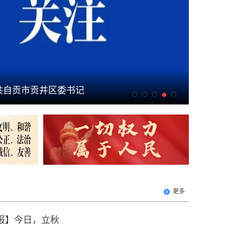
共自贡市贡井区委书记
【奋进
底色—
答卷
更多
报】今日，立秋