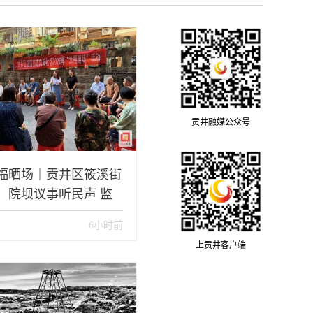
贡井融媒公众号
福晒场｜贡井区筱溪街
：院坝议事听民声 监
赋能优治理
6小时前
上贡井客户端