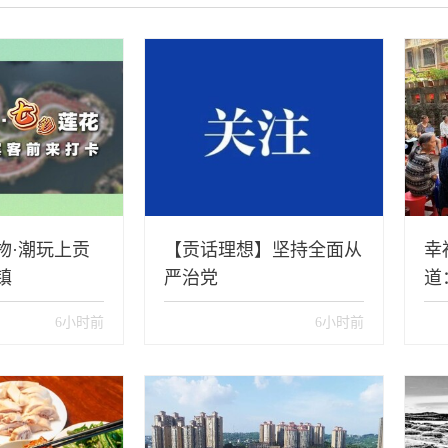
物·潮玩上贡
【贡话理想】坚持全面从
幸
镇
严治党
道
督
6小时前
6小时前