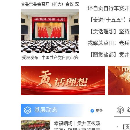
省委常委会召开（扩大）会议 深
环自贡自行车赛开
入学习习近平总书记来川视察和
对四川工作系列重要指示精神
【奋进“十五五”
井区全维发力书写
【贡话理想】坚持
戎耀蓆草田：老兵
级人民代表大会换届选举工作
贡井区政协开
【图赏盐都】贡井
受权发布 | 中国共产党自贡市第
十三届委员会第十一次全体会议
【沃野藏风物·潮
视察
公报
基层动态
更多
幸福晒场｜贡井区筱溪
【贡