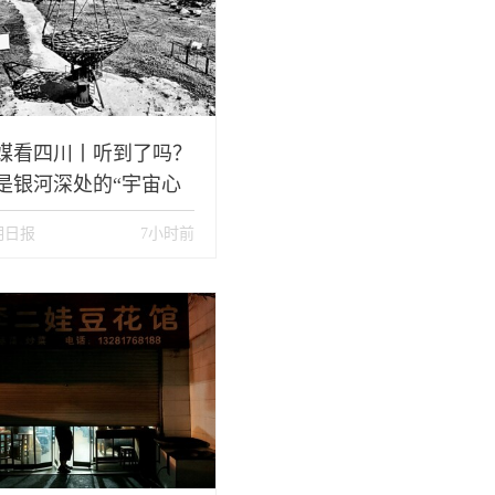
媒看四川丨听到了吗？
是银河深处的“宇宙心
”！
明日报
7小时前