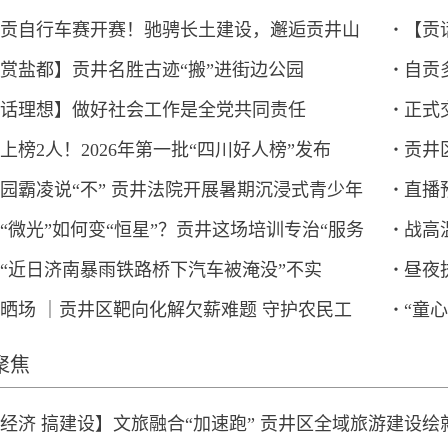
贡自行车赛开赛！驰骋长土建设，邂逅贡井山
【贡
赏盐都】贡井名胜古迹“搬”进街边公园
自贡
火~
话理想】做好社会工作是全党共同责任
正式
路自
上榜2人！2026年第一批“四川好人榜”发布
贡井
即将
园霸凌说“不” 贡井法院开展暑期沉浸式青少年
直播预
“微光”如何变“恒星”？贡井这场培训专治“服务
战高
实践教育
题新
“近日济南暴雨铁路桥下汽车被淹没”不实
昼夜
病”
协同
晒场 ｜贡井区靶向化解欠薪难题 守护农民工
“童
26·07·28）
院持
袋子”
聚焦
经济 搞建设】文旅融合“加速跑” 贡井区全域旅游建设绘就