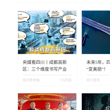
诗
央媒看四川丨成都高新
未来5年，
区：三个维度书写产业
“变美丽”！
“进化论”
经济参考报
7小时前
四川发布