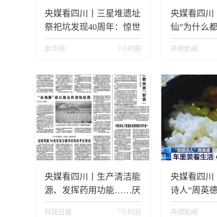
央媒看四川丨三星堆遗址
央媒看四川丨
祭祀坑发现40周年：惊世
仙”为什么
之后，追问不止
生？
新华网
7小时前
央视新闻
央媒看四川丨生产清洁能
央媒看四川
源、发挥药用功能……厌
诗人”周英
氧微生物释放“大能量”
起笔 他把
科技日报
7小时前
央视新闻