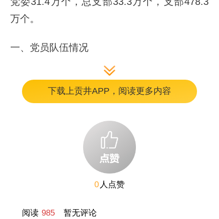
党委31.4万个，总支部33.3万个，支部478.3
万个。
一、党员队伍情况
党员的性别、民族和学历。女党员3191.4万
下载上贡井APP，阅读更多内容
名，占党员总数的31.5%。少数民族党员
787.8万名，占7.8%。大专及以上学历党员
5976.5万名，占59.0%。
党员的年龄。30岁及以下党员1209.4万名，31
至35岁党员1011.5万名，36至40岁党员
0
人点赞
1219.1万名，41至45岁党员992.7万名，46至
50岁党员904.7万名，51至55岁党员946.0万
阅读
985
暂无评论