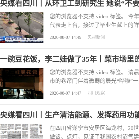
央媒看四川丨从环卫工到研究生 她说“不
您的浏览器不支持 video 标签。
代表走上台，接过了毕业生献上的鲜
后勤保障部的一名环卫职工。 就在
央视新闻
2026-08-07 14:49
成都理工大学建校70年来，首位考
法学院就读，从环卫工到研究生，这
一碗豆花饭，李二娃做了35年丨菜市场里
您的浏览器不支持 video 标签。
市的卷帘门伴着微弱的晨光“哗啦”
从这碗热乎的豆花饭开始。 这家位
四川观察
2026-08-07 14:47
成了街坊邻居少不了的一口嫩滑。因
月的痕迹，但简单好记的店名，一直
央媒看四川丨生产清洁能源、发挥药用功能
在四川省遂宁市安居区海龙村，20
做饭、点灯，见证了我国农村沼气建