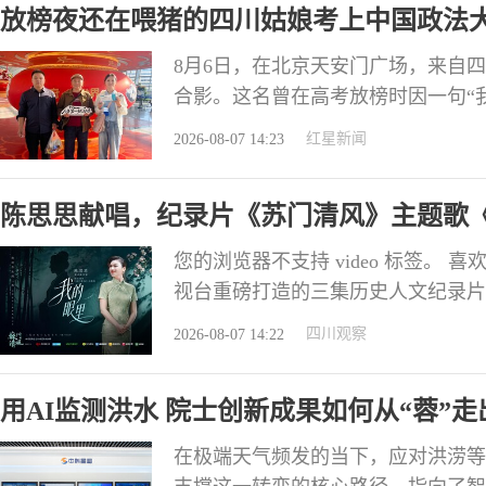
放榜夜还在喂猪的四川姑娘考上中国政法
世界”
8月6日，在北京天安门广场，来自
合影。这名曾在高考放榜时因一句“
孩如今考上了中国政法大学，并在爱
红星新闻
2026-08-07 14:23
的世界。 ▲罗其惹布父母“人生第一
法大学 罗其惹布出生于马边烟峰镇
陈思思献唱，纪录片《苏门清风》主题歌
两
您的浏览器不支持 video 标签。
视台重磅打造的三集历史人文纪录片
眼里》，并在QQ音乐、酷狗音乐、
四川观察
2026-08-07 14:22
氏的第一视角倾情演唱，用歌声引领
域的代表人物，陈思思的唱腔素来以
用AI监测洪水 院士创新成果如何从“蓉”走
在极端天气频发的当下，应对洪涝等