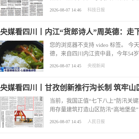
在海龙村100多公里以外的成都市
科技日报
2026-08-07 14:46
农业农村部成都沼气科学研究所（以
1900余种、2100余株厌氧微生
央媒看四川丨内江“货郎诗人”周英德：走
您的浏览器不支持 video 标签。
德，来自四川内江资中县，今年54
里，周英德靠进村收废品和卖些日用
央视新闻
2026-08-07 14:45
歌的热爱，坚持写诗30多年。接下
事。 车里装着生活 心里装着诗歌
央媒看四川丨甘孜创新推行沟长制 筑牢山
当前，我国正值“七下八上”防汛关
用存量建筑打造山区防汛“高地堡垒
川甘孜州以沟长制增强山区地质灾害
人民日报
2026-08-07 14:45
探索，以创新思维增强防灾减灾救灾
地 烈日炎炎，北京市门头沟区军庄