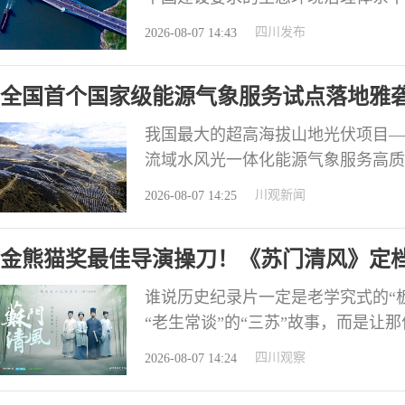
何“变美丽”？ 未来五年这样安排──
四川发布
2026-08-07 14:43
宜、梯次推进和谐东部、美丽中部、
展、黄河流域生态保护和高质量发展
全国首个国家级能源气象服务试点落地雅
我国最大的超高海拔山地光伏项目—
流域水风光一体化能源气象服务高质
是全国首个聚焦多能互补领域的能源
川观新闻
2026-08-07 14:25
发展迈出关键一步。 雅砻江流域水
于“十四五”时期启动建设，被列为“
金熊猫奖最佳导演操刀！《苏门清风》定档
千瓦
艺同步上线
谁说历史纪录片一定是老学究式的“
“老生常谈”的“三苏”故事，而是让
诉你最好的学区房，其实是家里的书
四川观察
2026-08-07 14:24
台重磅打造，入选四川省“十四五”
宣定档！该片由金熊猫奖最佳导演高松