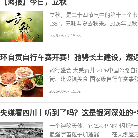
【海报】今日，立秋
面从严
立秋，是二十四节气中的第十三个节
135°，意味着夏去秋来。2026年
“立，建始也。秋，揫也，物于此而
2026-08-07 15:35
的阳气由“夏长”逐渐转向“秋收”，
一候凉风至，立秋后我国多地开始刮
环自贡自行车赛开赛！驰骋长土建设，邂逅
骑行盛会 大美贡井 2026中国公路
街、建设镇美食 国家级自行车赛事
余，贡井邀请大家打卡沿线地道烟火风
2026-08-07 15:32
（自贡站）暨第二届环自贡自行车赛将
行车运动中心北侧板仓路，赛道途经
央媒看四川丨听到了吗？这是银河深处的“
一个神秘天体，它每4.8小时“闪烁
最强宇宙粒子加速器…… 在天鹅座方