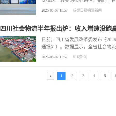
支撑这一转变的核心路径，指向了智
下简称“星图亿水”）研发的水利数
成都日报锦观新闻
2026-08-07 11:57
情、降雨分布等多源监测数据实时汇
貌、水利工程工况等多维度数据，依
四川社会物流半年报出炉：收入增速没跑
演进路径
日前，四川省发展改革委发布《20
通报》）。数据显示，全省社会物流总费
分点。这一“降本”成效释放出积极
川观新闻
2026-08-07 11:57
续扩容，质效稳步提升。 在总量数
节在油价高企下艰难承压；二是保管
1
2
3
4
5