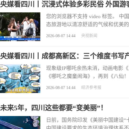
央媒看四川丨沉浸式体验多彩民俗 外国游
您的浏览器不支持 video 标签。
态旅游地以清凉舒适的气候和优美的
地、生态体验等特色项目，更是让他
央视新闻
2026-08-07 14:44
依托原始森林、高山海子的独特生态
累斯顿的佩内洛普和她的朋友，被这
央媒看四川丨成都高新区：三个维度书写产
途
现象级IP哪吒余热未消，动画电影
《哪吒之魔童闹海》，再到《八仙！
断书写着数字文创产业的奇迹。 您的浏
经济参考报
2026-08-07 14:44
为全国首批国家高新区、中西部首个
专精特新“小巨人”企业、25%的国
未来5年，四川这些都要“变美丽”！
日前，国务院印发《美丽中国建设“十
中国建设要求的生态环境治理体系不