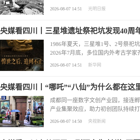
个宇宙级的“疯狂加速器”。它微小
光明日报
2026-08-07 14:51
都相形见绌的能量——它能把粒子加
机（LHC）最高能量的数千倍。 
央媒看四川丨三星堆遗址祭祀坑发现40周
1986年夏天，三星堆1号、2号祭
2026年7月底，多位国内外考古学
现四十周年暨古象牙研究与保护学术
新华网
2026-08-07 14:51
明图景，40年考古接力，让三星堆
发。 器物无言，照见多元一体 “4
央媒看四川丨“哪吒”“八仙”为什么都在这
成都同一座数字文创产业园，接连孵
产业集聚效应，助力初创团队持续打
截至目前，2026年暑期档电影总票
央视新闻
2026-08-07 14:50
其中，电影《八仙！》位列票房第二
都，它是继“哪吒”系列电影后又一