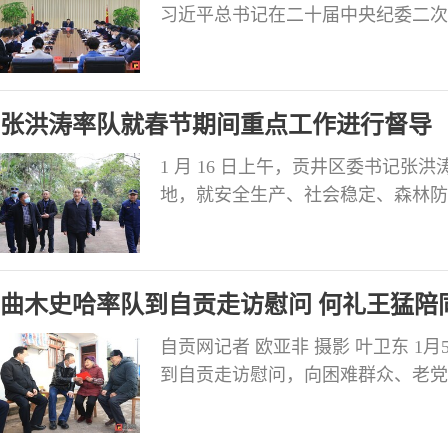
习近平总书记在二十届中央纪委二次
省纪委十二届二次全会上讲话精神；
人大常委会、市政府、市政协、市法
议并讲话。 会议指出，习近平总书
张洪涛率队就春节期间重点工作进行督导
1 月 16 日上午，贡井区委书记
地，就安全生产、社会稳定、森林防
等工作进行督导。 邻里优选超市里
查节前市场供应保障、商品价格走势
企业“有呼必应，无事不扰”的“店
曲木史哈率队到自贡走访慰问 何礼王猛陪
拉
自贡网记者 欧亚非 摄影 叶卫东 
到自贡走访慰问，向困难群众、老党
等致以新年的亲切问候和良好祝愿。
群众的牵挂和关怀，曲木史哈走进大