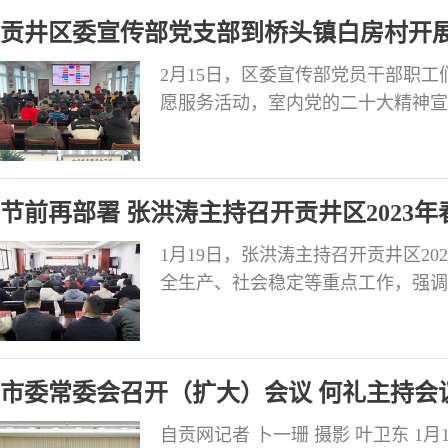
促指导。 方矛强调，要高度重视当
贡井区委宣传部党支部到桥头镇白房村开
保水，科
2月15日，区委宣传部党员干部职
愿服务活动，室内党的二十大精神宣
掌声。室外志愿者们热火朝天的清扫
物......“红马甲”们忙碌的身影
节前再部署 张洪涛主持召开贡井区2023
1月19日，张洪涛主持召开贡井区2
全生产、社会稳定等重点工作，强调
刻绷紧政治纪律这根弦，牢固树立高
署，把工作放到大局中思考、定位、
护大局，履职尽责、做好本职工作，
市委常委会召开（扩大）会议 何礼主持会
求，要
自贡网记者 卜一珊 摄影 叶卫东 