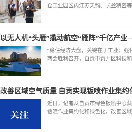
仓工业园区内江苏天钧、长盈精密等
业园区内成飞无人机产业基地建设正酣
已投产；川南新材料化工园区内中昊晨
项目正紧锣密鼓推进…… 2022年
以无人机“头雁”撬动航空“雁阵”千亿产业
书记、局长刘俊波
“稳住经济大盘，关键在于工业；强化
两会胜利召开，自贡市贡井区科技和
访时表示，为全面贯彻落实好“工业
经系统将主动担当起“高标准建设航
人机及通航产业集群的历史使命，全
改善区域空气质量 自贡实现钣喷作业集约
康发
近日，记者从自贡市绿色钣喷中心获
钣喷作业集约化和绿色化，改善区域
修的钣喷作业以及工业涂装作业中容
涂装、汽修等重点行业制定了7项减