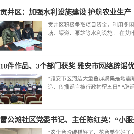
中心所采用的分子筛吸脱附处理系统
贡井区：加强水利设施建设 护航农业生产
有机物和粉尘
贡井区积极争取项目资金，利用冬闲
塘、渠道、泵站等水利设施。 在艾
段，两百多米的挡土墙建设完成，通
用水有了保障。 在艾叶镇毛狗湾水
人员正在现场检查工程进展情况。工
18件作品、3个部门获奖 雅安市网络辟谣
阶段，将在
“雅安市区河边大量鱼群聚集是地震前
造、传播谣言被行政拘留五日” “
成效！” …… 为总结2022年全市
月13日上午，2022年度雅安市网
一批优秀辟谣稿件。 网络不是法外之
雷公滩社区党委书记、主任陈红英：“小服
“这个台阶砖铺好了，花台美化好了