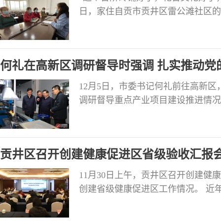
日，家住自贡市贡井区雷公滩社区的
桥段路口整治后的场景。 这条困扰
于得到了解决。2021年，下桥社区与
以上的老年人，社区矛盾多、设施陈
何礼在高新区调研督导时强调 扎实推动党
署落地落实 在新时代自贡高质量跨越发展
12月5日，市委书记何礼前往高新
调研督导重点产业项目建设推进情况
十二届二次全会精神，以中国式现代
设为总牵引，以“四化同步、城乡融
民生、保安全”工作总思路，全力以
贡井区召开创建健康促进区省级验收汇报
工业支撑，
11月30日上午，贡井区召开创建
创建省级健康促进区工作情况。 近
明健康绿色环保方式，群策群力、共
全民受益”的良好局面，全区居民整