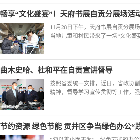
畅享“文化盛宴”！天府书展自贡分展场活
11月28日下午，天府书展自贡分
当地儿童和村民带来了一场“文化盛
广播电视和旅游局主办，中共贡井区
育服务事业部共同承办，艾叶镇六房
书、善读书，坚持文化惠民便民，
曲木史哈、杜和平在自贡宣讲督导
按照省委统一安排，近日，省政协副
精神，督导学习宣传贯彻等工作，强
宣传贯彻党的二十大精神热潮，切实
作出的重大决策部署付诸于行动、见
记何礼，市委副书记、市长曾洪扬，
节约资源 绿色节能 贡井区争当绿色办公“
平分别带队
“勿以善小而不为”，绿色节能的办