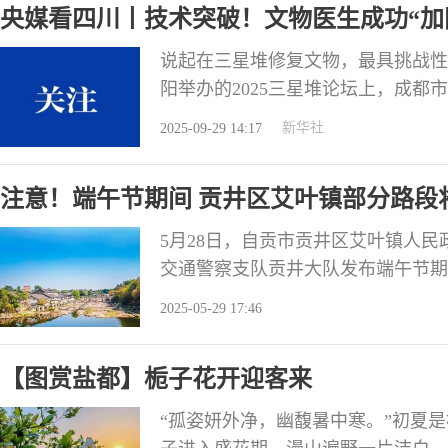
央媒看四川丨技术突破！文物医生成功“加
说起在三星堆修复文物，最具挑战性
阳举办的2025三星堆论坛上，成
突破，不久的将来，公众就能在博物
新华社
2025-09-29 14:17
（资料图片）。新华社发 三千多年
星堆近年来新发现的6个祭祀坑就出
注意！端午节期间 贡井区艾叶镇部分路段
5月28日，自贡市贡井区艾叶镇人
交通警察支队贡井大队发布端午节期
告。 通告中提到，端午节期间，因
2025-05-29 17:46
众人身安全，根据《中华人民共和国
意，决定在2025年5月31日（端午）10:
【图赏盐都】栀子花开迎客来
“孤姿妍外净，幽馥暑中寒。”初夏