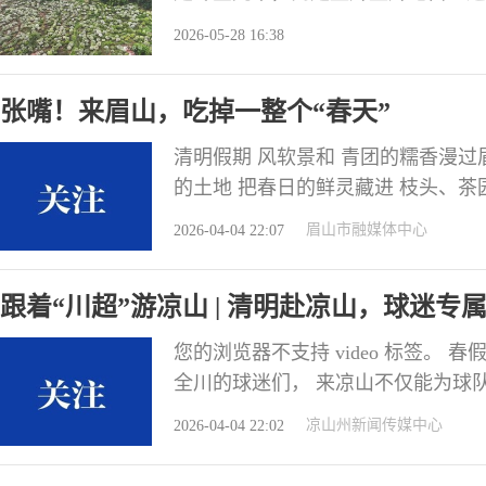
得让人挪不开眼。 走近了，香气便
2026-05-28 16:38
晨露拌了月光，把人轻轻裹住。那种
室里讲台上玻璃瓶里养着的一束，晚
张嘴！来眉山，吃掉一整个“春天”
清明假期 风软景和 青团的糯香漫过
的土地 把春日的鲜灵藏进 枝头、茶
间春色吃进嘴里~ 咬一口东坡笔下的
眉山市融媒体中心
2026-04-04 22:07
爱媛、不知火 春见、清见、沃柑...
滋味 苏东坡曾咏橘抒怀 偏爱这春
跟着“川超”游凉山 | 清明赴凉山，球迷
您的浏览器不支持 video 标签。
全川的球迷们， 来凉山不仅能为球
道彝族风味和烧烤、小吃！ 这份三日
凉山州新闻传媒中心
2026-04-04 22:02
食特色不重样， 看球、游玩、寻味
DAY1. 初见凉山·湖山烟火与鲜滋