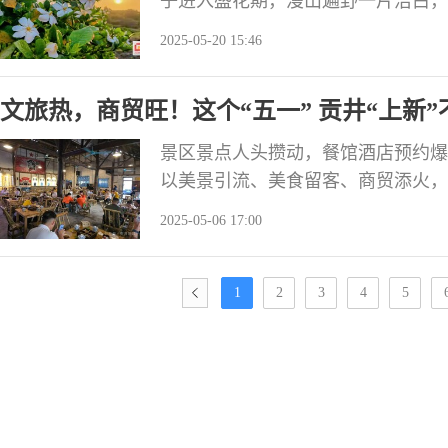
子进入盛花期，漫山遍野一片洁白，
人心脾，吸引了不少游客前来赏花游
2025-05-20 15:46
多，有不少撂荒地。2016年，村上
的成熟干果是传统中药材，具有泻火
文旅热，商贸旺！这个“五一” 贡井“上新”
途广泛
景区景点人头攒动，餐馆酒店预约爆
以美景引流、美食留客、商贸添火，
A级景区和文化馆、图书馆、自贡抗
2025-05-06 17:00
次；商贸领域通过“以旧换新”“节庆促
放 全域旅游人气爆棚 五一期间，贡
1
2
3
4
5