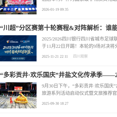
在中华彩灯大世界正式启幕。 本届
2026-01-19 09:35
代科技深度融合，在农历马年新春为
盛宴，为春节申遗成功后的新春佳节
“川超”分区赛第十轮赛程&对阵解析：谁能
2025/2026四川银行四川省城市
于11月22日开踢！本轮的9场对决将
行。为了方便各位球迷朋友观赛，观
四川观察
2025-11-21 22:11
超”已在不知不觉中陪伴了我们两个
围，杀入了明年的总决赛。本周，分
“多彩贡井·欢乐国庆”井盐文化传承季——
列活动启动仪式暨文旅推荐官选拔大赛（
9月30日下午，“多彩贡井·欢乐国庆
旅游系列活动启动仪式暨文旅推荐官
仪式亮点纷呈，现场不仅举行了自贡
2025-09-30 18:27
造及修缮技艺、南华茶社盖碗茶冲泡
授牌颁奖。随后，一场洋溢着节日喜