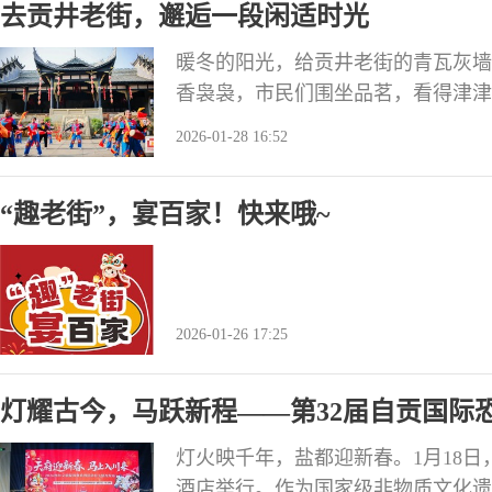
去贡井老街，邂逅一段闲适时光
暖冬的阳光，给贡井老街的青瓦灰墙
香袅袅，市民们围坐品茗，看得津津
错间，邂逅自贡老城的闲适时光。 
2026-01-28 16:52
“趣老街”，宴百家！快来哦~
2026-01-26 17:25
灯耀古今，马跃新程——第32届自贡国际恐
灯火映千年，盐都迎新春。1月18日
酒店举行。作为国家级非物质文化遗产