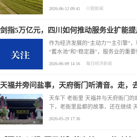
是迈步“十五五”发展新征程以来，
川观新闻
2026-06-12 09:41
突出位置，有着什么样的战略考量？
深远战略考量四个月前，2026年中
剑指5万亿元，四川如何推动服务业扩能提
作为经济发展的“主动力”“主引擎”
“蓄水池”和“稳定器”，服务业的重
务业大会。这也是自今年4月我国首
每日经济新闻
2026-06-09 14:16
召开后，又一个经济大省高规格布局
优势产业。去年，四川服务业增加值达
天福井旁问盐事，天府衙门听清音。走，
天车下 老衙里 天福井与天府衙门
下，老衙里盐都的故事，还在继续 
建于清乾隆十年（1745年），占地面积
2026-05-29 17:36
水、气同采。民国31年（1942年）
井遗址。为保护盐都井盐手工业非遗传