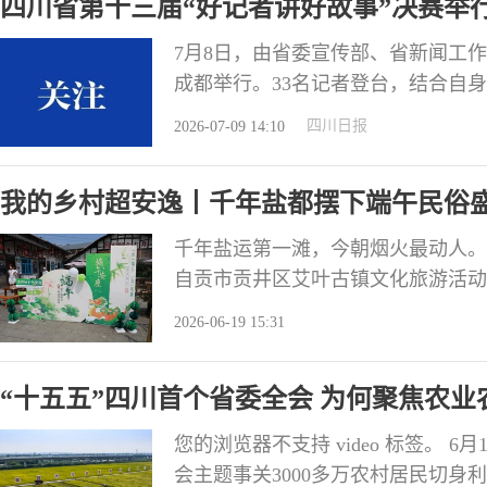
四川省第十三届“好记者讲好故事”决赛举
担当
7月8日，由省委宣传部、省新闻工作
成都举行。33名记者登台，结合自
四川新闻工作者的使命与担当。 经
四川日报
2026-07-09 14:10
电视台记者江锐锋、成都市广播电视
广播电视台记者杨林、封面新闻记者
我的乡村超安逸丨千年盐都摆下端午民俗盛
融媒体中
千年盐运第一滩，今朝烟火最动人。
自贡市贡井区艾叶古镇文化旅游活动
忆的中国历史文化名镇，以“弘扬中
2026-06-19 15:31
业遗存与鲜活的时代气息交织相融，
文化盛宴。 古礼今声，在沉浸式巡
“十五五”四川首个省委全会 为何聚焦农
叶
您的浏览器不支持 video 标签。
会主题事关3000多万农村居民切身