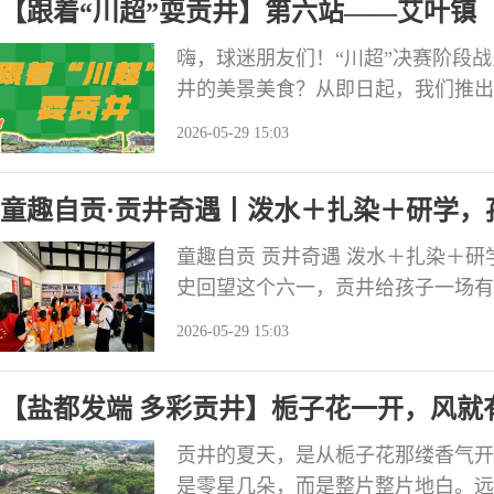
【跟着“川超”耍贡井】第六站——艾叶镇
嗨，球迷朋友们！“川超”决赛阶段
井的美景美食？从即日起，我们推出
三街道——无论是特色农家乐、老街
2026-05-29 15:03
一站都有不一样的精彩，让你在呐喊助威
贡灯城燊龙队将在南湖体育中心 主场
童趣自贡·贡井奇遇丨泼水＋扎染＋研学，
童趣自贡 贡井奇遇 泼水＋扎染＋
史回望这个六一，贡井给孩子一场有
间：5月30日—6月1日 地点：五彩荷园
2026-05-29 15:03
即带走）11:30、15:00｜泼水+
走）19:00｜音乐派对（火车火
【盐都发端 多彩贡井】栀子花一开，风就
贡井的夏天，是从栀子花那缕香气开
是零星几朵，而是整片整片地白。远