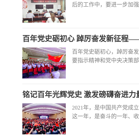
后的工作中，要进一步加强
井经济社会发展贡献力量。
百年党史砺初心 踔厉奋发新征程—
百年党史砺初心，踔厉奋发
要指示精神和党中央决策部
学史增信、学史崇德、学史
大党员干部学党史、悟思想
效。 精心谋划 学深悟透
铭记百年光辉党史 激发磅礴奋进力
的一件
2021年，是中国共产党成
这一年，是奋斗的一年、收
战线坚持以习近平新时代中
全会和省委十一届十次全会