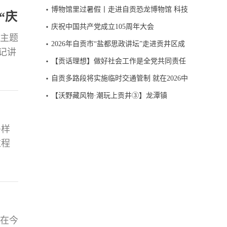
2026“大兵小将筑国防”四川省青少年国防教
博物馆里过暑假丨走进自贡恐龙博物馆 科技
“庆
育活动，今日开启报名。
赋能绽放侏罗纪魅力
庆祝中国共产党成立105周年大会
为主题
2026年自贡市“盐都思政讲坛”走进贡井区成
记讲
佳镇
【贡话理想】做好社会工作是全党共同责任
、青
自贡多路段将实施临时交通管制 就在2026中
部交流
国公路自行车职业联赛（自贡站）赛事期间
【沃野藏风物·潮玩上贡井③】龙潭镇
多样
过程
员教
为响
、共
，在今