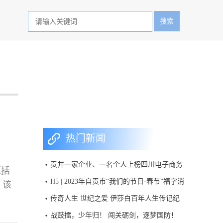
搜索
热门新闻
贡井一家企业、一名个人上榜四川电子商务
概括
百强名单
H5 | 2023年自贡市“我们的节日·春节”福字消
，该
消乐活动
记重
传奇人生 世纪之爱 伊莎白百年人生传记纪
录片首次呈现
战鼓擂，少年归！ 闯关砺剑，逐梦国防！