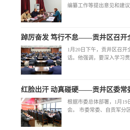
编纂工作等提出意见和建议
踔厉奋发 笃行不怠——贡井区召开
1月20日下午，贡井区召
话。他强调，要深入学习贯
实中央和全省、全市党史学
全区党员干部从党的百年奋
作风，为高标准建设自贡航
红脸出汗 动真碰硬——贡井区委常
福美丽新贡井提供强
足”！
根据市委总体部署，1月1
会。 市委常委、自贡军分
明登勇，市纪委第四纪检监
市委第一巡回指导组副组长