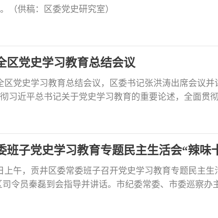
。（供稿：区委党史研究室）
全区党史学习教育总结会议
开全区党史学习教育总结会议，区委书记张洪涛出席会议并
彻习近平总书记关于党史学习教育的重要论述，全面贯
习教育总结会议精神，聚焦走好新的赶考之路，进一步
斗历程中汲取智慧和力量，在狠抓落实担当作为中展现
空产业园、打造产城融合发展新高地、建设城乡一体繁
委班子党史学习教育专题民主生活会“辣味
9日上午，贡井区委常委班子召开党史学习教育专题民主生
区司令员秦磊到会指导并讲话。市纪委常委、市委巡察办
察室副主任宋中华，市委组织部副部长张艳，党史学习
张劲等到会督导。区委书记张洪涛主持会议并代表区委