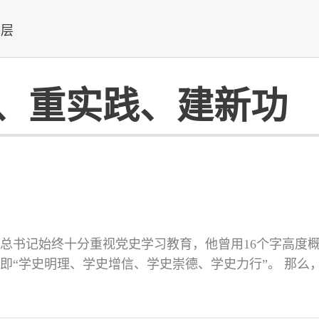
基层
、重实践、建新功
总书记始终十分重视党史学习教育，他曾用16个字高度
即“学史明理、学史增信、学史崇德、学史力行”。 那么
信、学史崇德、学史力行？央视网《联播+》特梳理总书
。 （来源：央视网）