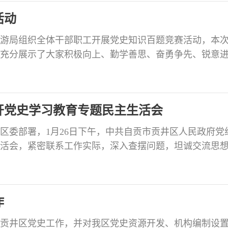
代的磅礴力量。 高举思想旗帜 强化理论武装 科学的理
活动
游局组织全体干部职工开展党史知识百题竞赛活动，本
充分展示了大家积极向上、勤学善思、奋勇争先、锐意
党史学习教育新热潮。（供稿：区文广旅局）
开党史学习教育专题民主生活会
区委部署，1月26日下午，中共自贡市贡井区人民政府党
活会，紧密联系工作实际，深入查摆问题，坦诚交流思
展批评和自我批评。区委副书记、区政府党组书记、区
，区政府党组成员紧扣会议主题，深入学习贯彻习近平总
系列重要指示精神，认真学习党中央和省委、市委相关
作
贡井区党史工作，并对我区党史资源开发、机构编制设