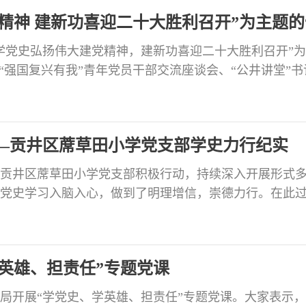
精神 建新功喜迎二十大胜利召开”为主题的
学党史弘扬伟大建党精神，建新功喜迎二十大胜利召开”
“强国复兴有我”青年党员干部交流座谈会、“公井讲堂”书
体党员及青年干部，各社区党委书记和两新党组织书记
兴有我” 争当有志青年干部 “强国复兴有我”青年党员干
年干部代表以“强国复兴有我”为主题，围绕贯彻
—贡井区蓆草田小学党支部学史力行纪实
贡井区蓆草田小学党支部积极行动，持续深入开展形式
党史学习入脑入心，做到了明理增信，崇德力行。在此
师，她们砥砺前行践初心，用实际行动诠释作为一名党
刘慧娟 党龄15年 坚守初心克服困难 致力脱贫攻坚支教 
放下家中即将小学毕业的女儿，怀揣蓆小教育人的情怀
英雄、担责任”专题党课
局开展“学党史、学英雄、担责任”专题党课。大家表示