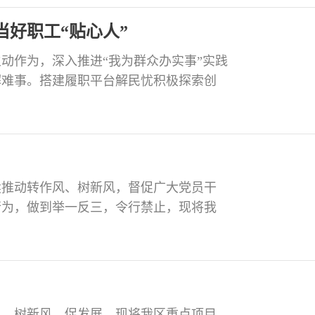
店”，发挥党员先锋模范带头作用。结对
当好职工“贴心人”
动作为，深入推进“我为群众办实事”实践
解难事。搭建履职平台解民忧积极探索创
首个5G电商直播孵化产业园工会联合
形态劳动者组织到工会中来，为8名新业
子女送去价值0.38万元慰问品，帮助解决
续推动转作风、树新风，督促广大党员干
行为，做到举一反三，令行禁止，现将我
监督管理局相关人员未认真履行工作职
20年8月25日，自贡市市场监督管理局下
。8月26日，区市场监管局分管领导签批
风、树新风、促发展，现将我区重点项目