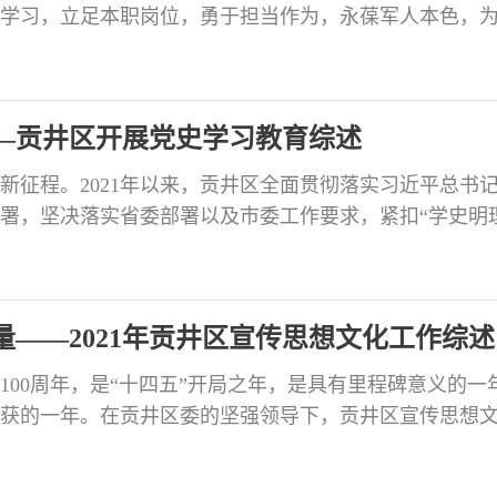
学习，立足本职岗位，勇于担当作为，永葆军人本色，
（采写：李鉴）
—贡井区开展党史学习教育综述
新征程。2021年以来，贡井区全面贯彻落实习近平总书
署，坚决落实省委部署以及市委工作要求，紧扣“学史明
力行”要求，通过精心谋划、以上率下，引导各级党组织
、办实事、开新局，推动党史学习教育走深走实、见行
党的创新理论成果 在全党开展党史学习教育，是党的政治
量——2021年贡井区宣传思想文化工作综述
立100周年，是“十四五”开局之年，是具有里程碑意义的一
获的一年。在贡井区委的坚强领导下，贡井区宣传思想
国特色社会主义思想为指导，坚决贯彻落实党的十九届
以及市第十三次党代会精神，唱响主旋律、弘扬正能量