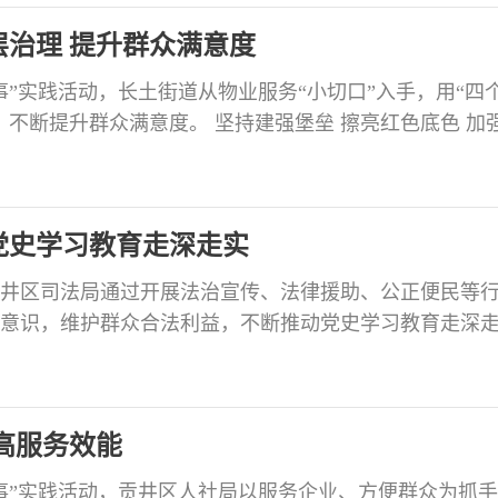
委会主任李伟、区政协主席李平列席会议。 区委对开好
层治理 提升群众满意度
事”实践活动，长土街道从物业服务“小切口”入手，用“四
，不断提升群众满意度。 坚持建强堡垒 擦亮红色底色 加
展“亮身份”活动，深度摸排党员12名，指导成立小区物
8名。强化党的工作覆盖，在物业小区组织开展楼栋党建
力度，组织发动党员骨干争当“楼栋管家”，以“物业支部
党史学习教育走深走实
井区司法局通过开展法治宣传、法律援助、公正便民等
意识，维护群众合法利益，不断推动党史学习教育走深
”行动 以“民法典 ‘典’亮盐都生活”为主题，组织司法助理
基层普法骨干开展送法下基层活动，在10个镇（街道）、1
治宣讲活动，与区教体局联合开展“学宪法、讲宪法”演
高服务效能
事”实践活动，贡井区人社局以服务企业、方便群众为抓