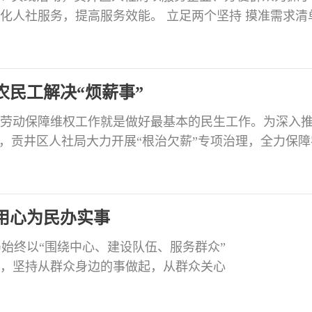
化人社服务，提高服务效能。 立足两个坚持 摸准需求清
企业开展实地走访调研，针对企业需求开展惠民惠企政策宣讲
党员干部群众了解实际困难，从人、财、物等方面给予
，通过职工大会、谈心谈话等方式，向职工收集日常服务
农民工解决“烦薪事”
劳动保障维权工作就是做好最基本的民生工作。为深入
动，贡井区人社局大力开展“根治欠薪”专项治理，全力保障
人员工资“守护员”，切实把党史学习教育成果转化成为
强化多方联动 出台《贡井区关于贯彻落实〈工程建设领域
法〉的通知》等文件，依托区根治拖欠农民工工资工作
用心为民办实事
始终以“围绕中心、建设队伍、服务群众”
点，坚持从群众身边的事做起，从群众关心
得感。 学思践悟添动能 通过集中学、掌
参观“百年辉煌”灯组等主题党日活动，建