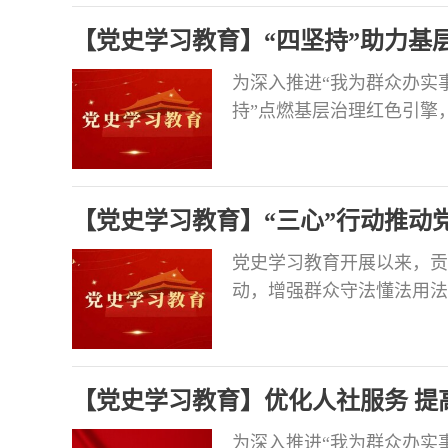
班子作表态发言。区人大常
【党史学习教育】“四坚持”助力基
专题民主生活
为深入推进“我为群众办实
持”点燃基层治理红色引擎
的组织覆盖，在物业企业开
部3个，吸纳入党积极分子
动，加大楼栋党员教育管理
【党史学习教育】“三心”行动推动
党史学习教育开展以来，贡
动，增强群众守法懂法用法
实。 开展法治宣传“入民心
人民调解员、法律明白人等
个村（社区）开展民法典法
【党史学习教育】优化人社服务 提
赛，
为深入推进“我为群众办实