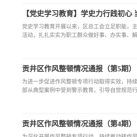
立“党员护学岗”“党员服务驿站”和“党员示范
【党史学习教育】学史力行践初心 
党史学习教育开展以来，区总工会立足职能，主
活动，扎扎实实为职工群众做好事、办实事、
新新就业形态劳动者入会模式，在全市率先成立
会，最大限度地把网络主播、网约司机等新就业
态群体发放慰问金0.8万元，为19名新业态群体
贡井区作风整顿情况通报（第5期）
新就
为进一步促进作风整顿专项行动取得实效，持
部从典型案例中受到警示教育，引导自觉规范
区1起作风问题典型案例通报如下。关于区市场
责，在疫苗专项检查工作中弄虚作假的问题。20
发《关于开展流感、肺炎疫苗专项检查的通知》
贡井区作风整顿情况通报（第4期）
“请药化
为深化开展作风整顿专项行动，持续推动转作