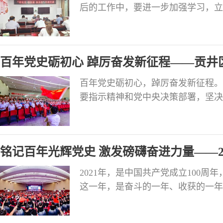
后的工作中，要进一步加强学习，立
井经济社会发展贡献力量。（采写：
百年党史砺初心 踔厉奋发新征程——贡井
百年党史砺初心，踔厉奋发新征程。
要指示精神和党中央决策部署，坚决
学史增信、学史崇德、学史力行”要
大党员干部学党史、悟思想、办实事
效。 精心谋划 学深悟透党的创新
铭记百年光辉党史 激发磅礴奋进力量——2
的一件
2021年，是中国共产党成立100
这一年，是奋斗的一年、收获的一年
战线坚持以习近平新时代中国特色社
全会和省委十一届十次全会以及市第