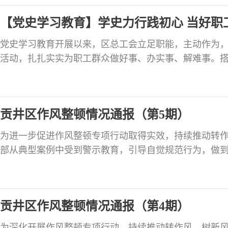
立“党员护学岗”“党员服务驿站”和“党员示范店”，发挥
【党史学习教育】学史力行践初心 当好职工
党史学习教育开展以来，区总工会立足职能，主动作为，
活动，扎扎实实为职工群众做好事、办实事、解难事。
新新就业形态劳动者入会模式，在全市率先成立首个5G
会，最大限度地把网络主播、网约司机等新就业形态劳动
态群体发放慰问金0.8万元，为19名新业态群体子女送去价
贡井区作风整顿情况通报（第5期）
新就
为进一步促进作风整顿专项行动取得实效，持续推动转
部从典型案例中受到警示教育，引导自觉规范行为，做
区1起作风问题典型案例通报如下。关于区市场监督管理
责，在疫苗专项检查工作中弄虚作假的问题。2020年8月
发《关于开展流感、肺炎疫苗专项检查的通知》。8月2
贡井区作风整顿情况通报（第4期）
“请药化
为深化开展作风整顿专项行动，持续推动转作风、树新