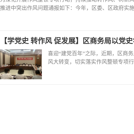
推进中突出作风问题通报如下：今年，区委、区政府实
攻坚项目113个。截止目前，区住建局、区卫健局、艾叶
水河南岸公园、区中医医院业务用房建设、艾叶古镇游
等21个项目推进滞后，使攻坚行动成果大打折扣，这充
【学党史 转作风 促发展】区商务局以党
重大项目推进
喜迎“建党百年”之际，近期，区商
风大转变，切实落实作风整顿专项行
党话、跟党走”专题党史学习教育活动
分享党史故事”创新活动形式，坚持
遵规守纪成为自觉。通过学习党史激
史崇