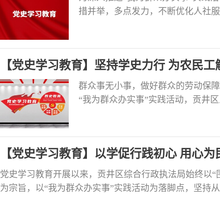
措并举，多点发力，不断优化人社服
持“开门问计”，对68家企业开展实
次。深入镇街、村社区，向党员干部
和帮助。坚持“自问自改”，通过职
【党史学习教育】坚持学史力行 为农民工解
群众事无小事，做好群众的劳动保障
“我为群众办实事”实践活动，贡井
工工资支付工作，当好务工人员工资
事、解难事的实际行动。 强化多方
工工资专用账户管理暂行办法〉的通
【党史学习教育】以学促行践初心 用心为
小组，
党史学习教育开展以来，贡井区综合行政执法局始终以“
为宗旨，以“我为群众办实事”实践活动为落脚点，坚持
的难题改起，不断提升群众满意度、增强群众获得感。 
上学和自主学等形式，组织开展党史知识竞赛、参观“百