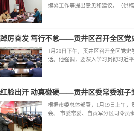
编纂工作等提出意见和建议。（供稿
踔厉奋发 笃行不怠——贡井区召开全区党
1月20日下午，贡井区召开全区党
话。他强调，要深入学习贯彻习近平
实中央和全省、全市党史学习教育总
全区党员干部从党的百年奋斗历程中
作风，为高标准建设自贡航空产业园
红脸出汗 动真碰硬——贡井区委常委班子
福美丽新贡井提供强
足”！
根据市委总体部署，1月19日上午
会。 市委常委、自贡军分区司令员
明登勇，市纪委第四纪检监察室副主
市委第一巡回指导组副组长张劲等到