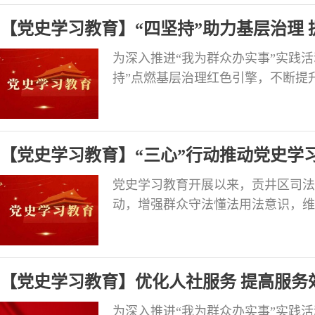
班子作表态发言。区人大常委会主任
【党史学习教育】“四坚持”助力基层治理
专题民主生活
为深入推进“我为群众办实事”实践活
持”点燃基层治理红色引擎，不断提升
的组织覆盖，在物业企业开展“亮身
部3个，吸纳入党积极分子8名。强
动，加大楼栋党员教育管理力度，组
【党史学习教育】“三心”行动推动党史学
党史学习教育开展以来，贡井区司法
动，增强群众守法懂法用法意识，维
实。 开展法治宣传“入民心”行动 以
人民调解员、法律明白人等基层普法骨
个村（社区）开展民法典法治宣讲活
【党史学习教育】优化人社服务 提高服务
赛，
为深入推进“我为群众办实事”实践