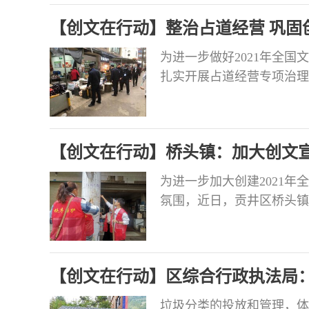
况，并认真听取街道、部门
【创文在行动】整治占道经营 巩固
工作是一项长期
为进一步做好2021年全
扎实开展占道经营专项治理
杠林沿线、长征大道沿线、
告牌匾等影响市容的乱象进
摊点易积聚地段，采取定人
【创文在行动】桥头镇：加大创文宣
保形成长效治理机
为进一步加大创建2021
氛围，近日，贡井区桥头镇
念深入到社会的方方面面，
外广告牌、村（社区）宣传
会主义核心价值观精美公益广
【创文在行动】区综合行政执法局：
垃圾分类的投放和管理，体