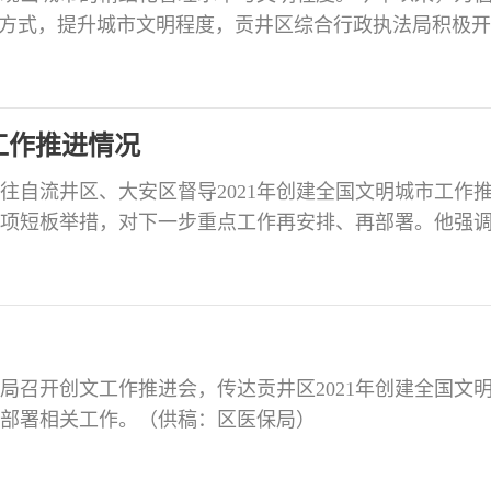
活方式，提升城市文明程度，贡井区综合行政执法局积极
分类“三部曲”，多措并举谱写绿色生活新乐章。 广泛宣
过设立宣传点、张贴宣传画、发放宣传资料等形式广泛开
50余次，发放各类宣传资料10000余份，垃圾环保
工作推进情况
前往自流井区、大安区督导2021年创建全国文明城市工作
项短板举措，对下一步重点工作再安排、再部署。他强
时代中国特色社会主义思想为指导，全面落实党中央和
以创建为抓手，聚焦突出问题补短板、坚定创建目标强
千年盐都、恐龙之乡、中国灯城”四张名片，为高品质打
障局召开创文工作推进会，传达贡井区2021年创建全国文
部署相关工作。（供稿：区医保局）