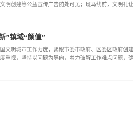
文明创建等公益宣传广告随处可见；斑马线前，文明礼
，已成为贡井最亮眼的底色。文明创建，已成为贡井百
接力。 上下同心 全民参与谱写创建为民协奏曲“创建文
松’，我们要持续用力、久久为功，着力在完善城市功能
”镇域“颜值”
年全国文明城市工作力度，紧跟市委市政府、区委区政府创
度重视，坚持以问题为导向，着力破解工作难点问题，
 基础设施“硬”提升以“谋全域、谋长远”为出发点，全面
建桥梁一座，投资1200万元完成河道清污治理，新建场镇
增建停车场1个，新增补划线停车位50余个，