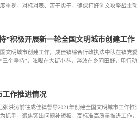
度重视，对标对表、苦干实干，确保打好创文攻坚战主
新一轮全国文明城市创建工作新要求，龙潭镇抓紧部署相
分管领导具体抓，经办人员全面落实的措施，对全镇在
问题进行深入剖析，并研究制定相关整改措施。 全力
持”积极开展新一轮全国文明城市创建工作
国文明城市创建工作，成佳镇综合行政执法中队在镇党
“三个坚持”，吆喝在大街小巷，奔波在乡间田野，用行
工作。坚持做场镇的“美容师”自开展2021年全国文明城市
法中队集中力量，针对城区街面存在的“牛皮癣”开展专
案，对辖区内的喷涂、粘贴广告进行集中清理。同时，
市工作推进情况
记张洪涛前往成佳镇督导2021年创建全国文明城市工作推
为抓手，聚焦突出问题补短板，高标准高质量推进工作
取得实效。张洪涛先后前往成佳镇新时代文明实践所、
实践所建设、道路升级改造、市场秩序等创文工作推进