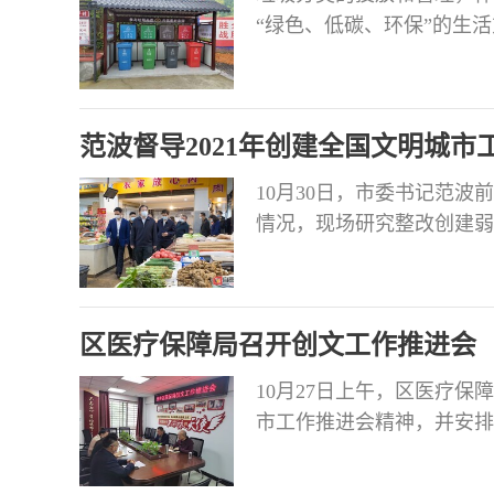
“绿色、低碳、环保”的生
区垃圾分类工作，奏响垃圾
响“科普曲”各镇（街）通
传。今年以来，共计开展宣传
范波督导2021年创建全国文明城市
10月30日，市委书记范波
情况，现场研究整改创建弱
全市上下要坚持以习近平新
委、省政府决策部署，坚持
项，不断擦亮“江姐故里、
区医疗保障局召开创文工作推进会
特色文旅名城
10月27日上午，区医疗保
市工作推进会精神，并安排