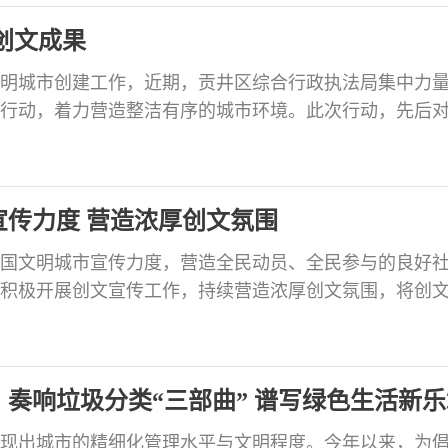
等负责同志相关工作汇报。张洪涛强调，全国文明城市
创文成果
国文明城市创建工作，近期，贡井区综合行政执法局集中力
行动，着力营造整洁有序的城市环境。此次行动，先后
农贸市场周边等区域游商乱摆摊点、座商占道经营、乱
行了规范整治，并针对左岸上城、贡山一号、花园路等
定岗定时常态化管理模式，安排巡查执法人员重点整治
传力度 营造浓厚创文氛围
年全国文明城市宣传力度，营造全民动员、全民参与的良好
积极开展创文宣传工作，持续营造浓厚创文氛围，将创
使文明城市创建理念更加深入人心。 突出宣传导向以大
栏、商户LED显示屏等为重要载体，结合本地实际，推
告和建筑围栏广告30余幅，LED显示屏10余幅，宣传
奏响垃圾分类“三部曲” 谱写绿色生活新乐
现出城市的精细化管理水平与文明程度。今年以来，为