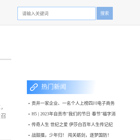
搜索
热门新闻
贡井一家企业、一名个人上榜四川电子商务
求，
百强名单
H5 | 2023年自贡市“我们的节日·春节”福字消
次召
消乐活动
化分
传奇人生 世纪之爱 伊莎白百年人生传记纪
好氛
录片首次呈现
战鼓擂，少年归！ 闯关砺剑，逐梦国防！