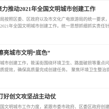
力推动2021年全国文明城市创建工作
局按照区委、区政府以及市文化广电旅游局的统一要求
2021年全国文明城市创建工作。统一思想抓细抓实责任
广旅局召开了创文攻坚部署会，对2021年全国文明城市
习、再部署，将点位责任细分到个人，要求责任股室责
对文化馆、图书馆、景区景点、旅行社、网吧、KTV等
擦亮城市文明“底色”
文明城市创建工作，筱溪街围绕环境卫生、路面破损等重点
质提效，确保高质量完成创建任务。 聚焦环境卫生整治
社区分别对辖区内卫生环境差、垃圾易爆桶、杂物乱堆放
查，安排社区干部和志愿者及时清运打扫，针对问题建
内卫生环境水平。 聚焦市容市貌整治提升文明创
打好创文攻坚战主动仗
年全国文明城市工作力度，紧跟市委市政府、区委区政府创