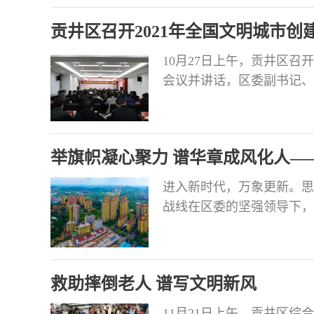
贡井区召开2021年全国文明城市创
10月27日上午，贡井区召
会议并讲话，区委副书记、
李敏、区政府副区长李秀英
况和前期工作情况进行了通
长效推进新一轮创建周期工
举旗帜凝心聚力 谱华章成风化人—
坚强领导
进入新时代，万象更新。思
战线在区委的坚强领导下，
的十九大精神这条主线，围
形象”工作主题，自觉承担
守正创新中书写着宏大叙事
救助摔倒老人 谱写文明新风
力、新闻舆论传播力
11月21日上午，贡井区