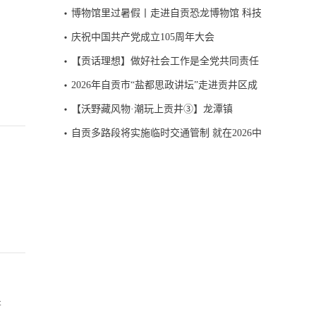
城市
2026“大兵小将筑国防”四川省青少年国防教
博物馆里过暑假丨走进自贡恐龙博物馆 科技
育活动，今日开启报名。
赋能绽放侏罗纪魅力
庆祝中国共产党成立105周年大会
【贡话理想】做好社会工作是全党共同责任
2026年自贡市“盐都思政讲坛”走进贡井区成
佳镇
【沃野藏风物·潮玩上贡井③】龙潭镇
自贡多路段将实施临时交通管制 就在2026中
国公路自行车职业联赛（自贡站）赛事期间
街