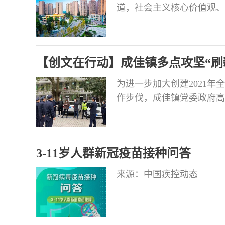
道，社会主义核心价值观、
暖心画面映入眼帘……文明
向美好生活永不停歇的幸福
市是一场没有终点的‘马拉
【创文在行动】成佳镇多点攻坚“刷新
为进一步加大创建2021
作步伐，成佳镇党委政府高
将文明城市创建落地落实。
镇域道路2000㎡，拆除重
管网1300米，年内计划新
3-11岁人群新冠疫苗接种问答
来源：中国疾控动态