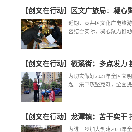
【创文在行动】区文广旅局：凝心聚
近期，贡井区文化广电旅游
密结合实际，凝心聚力推动
创文工作的推进情况，区文
工作标准进行再对标、再学
全覆盖进行对标检查。并针
【创文在行动】筱溪街：多点发力 
位，坚持每日
为切实做好2021年全国
题，集中攻坚克难，全面提
文明创建“广度”筱溪街各
突出的重点区域进行全面排
生整治台账，确保提升辖区
【创文在行动】龙潭镇：苦干实干 
为进一步加大创建2021