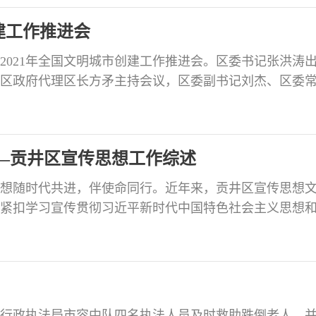
建工作推进会
开2021年全国文明城市创建工作推进会。区委书记张洪涛
区政府代理区长方矛主持会议，区委副书记刘杰、区委
参加会议。会议就我区新一轮全国文明城市创建工作相
报，并结合全国文明城市创建工作的新要求，就常态巩
作进行安排部署。张洪涛指出，2020年，在市委、市政
—贡井区宣传思想工作综述
想随时代共进，伴使命同行。近年来，贡井区宣传思想
紧扣学习宣传贯彻习近平新时代中国特色社会主义思想
绕“凝聚贡井力量，唱响贡井声音，讲好贡井故事，展示
起举旗帜、聚民心、育新人、兴文化、展形象的使命任务
的时代篇章。近年来，贡井区不断增强主流意识形态引
综合行政执法局市容中队四名执法人员及时救助跌倒老人，