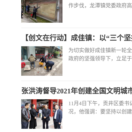
作步伐，龙潭镇党委政府高
仗。 深挖问题不放松按照
作，采取主要领导亲自抓，
工作中的难点、痛点、堵点
【创文在行动】成佳镇：以“三个坚
为切实做好成佳镇新一轮全
政府的坚强领导下，立足于
2021年全国文明城市创建
作以来，成佳镇综合行政执
整治行动，制定详细工作方
张洪涛督导2021年创建全国文明城
11月4日下午，贡井区委书
况，他强调：要坚持以创建
保各项创建工作落到实处、
路等地实地查看新时代文明