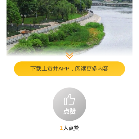
下载上贡井APP，阅读更多内容
图片
保留+营造
全线为鸟儿提供11处“鸟岛”
“其实这不是某一方的突发奇想，而是一
1
人点赞
次多方合力的生态共识。”说起这件事的起