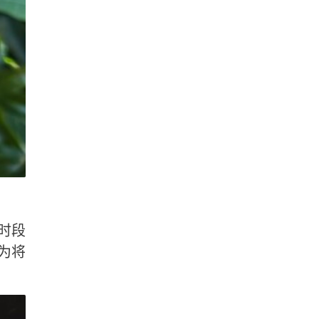
时段
为将