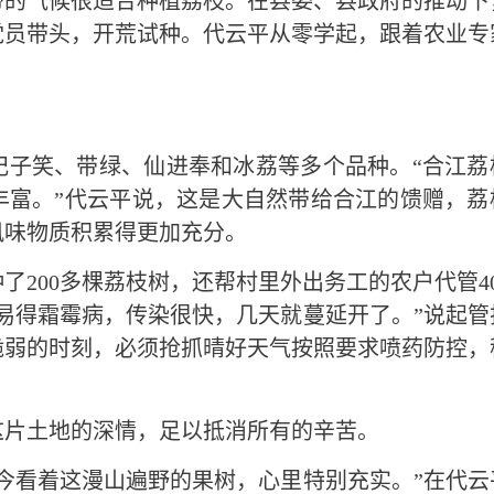
带的气候很适合种植荔枝。在县委、县政府的推动下
党员带头，开荒试种。代云平从零学起，跟着农业专
妃子笑、带绿、仙进奉和冰荔等多个品种。“合江荔
丰富。”代云平说，这是大自然带给合江的馈赠，荔
风味物质积累得更加充分。
了200多棵荔枝树，还帮村里外出务工的农户代管40
易得霜霉病，传染很快，几天就蔓延开了。”说起管
脆弱的时刻，必须抢抓晴好天气按照要求喷药防控，
这片土地的深情，足以抵消所有的辛苦。
今看着这漫山遍野的果树，心里特别充实。”在代云