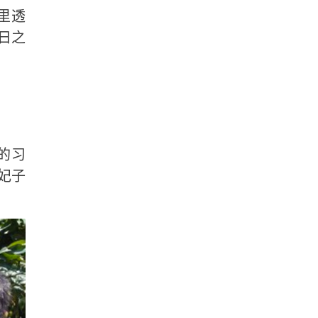
里透
日之
的习
妃子