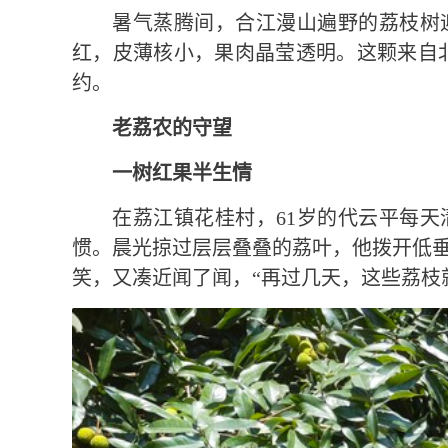
暑气蒸腾间，合江漫山遍野的荔枝树
红，皮薄核小，果肉晶莹透明。这颗来自北
约。
老荔农的守望
一树红果半生情
在荔江镇花桂村，61岁的代云平每
惯。晨光掠过层层叠叠的荔叶，他拨开低
笑，又凑近闻了闻，“再过几天，这些荔枝