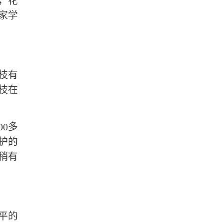
，花
家学
枝有
枝在
0多
护的
稍有
平的