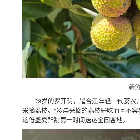
新
28岁的罗开明，是合江年轻一代荔农
采摘荔枝。“凌晨采摘的荔枝好吃而且不容
这份盛夏鲜甜第一时间送达全国各地。