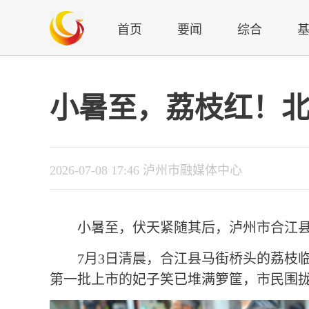
首页
要闻
综合
小暑至，荔枝红！北
2026-07-08 17:46 泸州市融媒体中心
小暑至，伏天紧随其后，泸州市合江
7月3日清晨，合江县马街桥头的荔枝
第一批上市的妃子笑已堆满箩筐，市民围