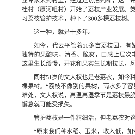
业专家来到村里，经过走访后判断，这一
桂村（原河咀村）开始了荔枝产业发展。
习荔枝管护技术，种下了300多棵荔枝树。
这一种，就是十多年。
如今，代云平管着10多亩荔枝园，有
独特的果酸味，清香、脆爽，口感上层次
这里生长缓慢，开花和果实生长期拉长，
同村51岁的文大权也是老荔农，如今种
棵果树。“荔枝不像别的果树，雨水多了容
难处，文大权说，高温高湿季节是荔枝最
懈怠就可能受损失。
管护荔枝是一件精细活，但老荔农对
“原来我们种水稻、玉米，收入低，如