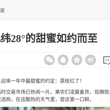
基层
纬28°的甜蜜如约而至
县迎来一年中最甜蜜的约定：荔枝红了！
临时交易市场已热闹一片。果农们凌晨备货，现摘现
拢选购，在这酷热的天气里，尝这第一口鲜。