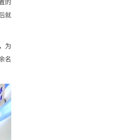
置的
后就
，为
余名