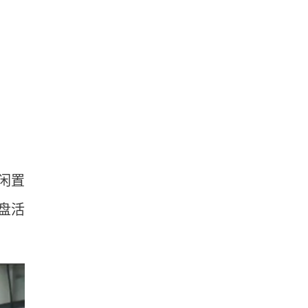
闲置
盘活