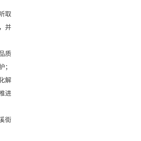
听取
，并
品质
护；
化解
推进
溪街