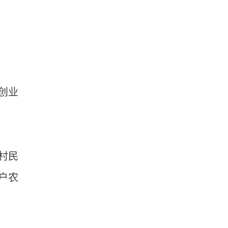
创业
村民
户农