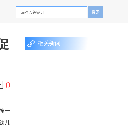
搜索
促
相关新闻
0
被一
幼儿