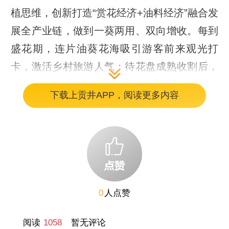
植思维，创新打造“赏花经济+油料经济”融合发
展全产业链，做到一葵两用、双向增收。每到
盛花期，连片油葵花海吸引游客前来观光打
卡，激活乡村旅游人气；待花盘成熟收割后，
油葵籽经精深加工榨制优质葵花油，被村民亲
下载上贡井APP，阅读更多内容
切称作“液体黄金”。当地产业链条不断延伸，
土地综合效益实现翻倍提升。
产业发展稳步推进，种植规模持续扩容。据村
干部介绍，白房村同步布局多元林下产业，发
展白芨、柑橘套种45亩；油葵产业从试点起
0
人点赞
步，去年首期试种30亩，收获油葵5000斤，榨
取葵花油1700斤，取得良好试点成效。今年油
阅读
1058
暂无评论