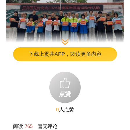
下载上贡井APP，阅读更多内容
自2020年以来，艾叶商会已连续六年在自贡八
中开展助学助教行动，累计开展公益帮扶12
次，惠及师生300余人，筹集爱心善款15万余
元，用持之以恒的善举为辖区基础教育高质量
发展注入温暖力量。
0
人点赞
活动现场，贡井区关工委执行主任李正荣对艾
阅读
765
暂无评论
叶商会热心教育、回馈乡梓的担当给予高度肯