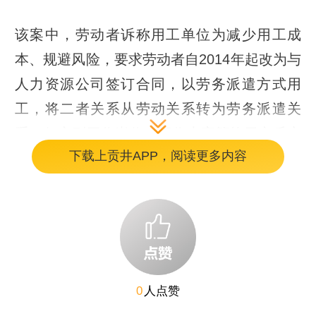
该案中，劳动者诉称用工单位为减少用工成
本、规避风险，要求劳动者自2014年起改为与
人力资源公司签订合同，以劳务派遣方式用
工，将二者关系从劳动关系转为劳务派遣关
系，但实则工作岗位、工作内容等均无实质变
下载上贡井APP，阅读更多内容
化。为此，合议庭以小见大，主要抓住劳动者
是否与用人单位形成事实劳动关系这一争议焦
点进行审理，从是否形成人身隶属、是否构成
组织从属、是否支付劳动对价、是否利用生产
工具等要点进行审查。
0
人点赞
最终，法官从解决双方矛盾的角度出发，经释