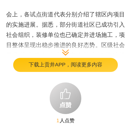
会上，各试点街道代表分别介绍了辖区内项目
的实施进展。据悉，部分街道社区已成功引入
社会组织，装修单位也已确定并进场施工，项
目整体呈现出稳步推进的良好态势。区级社会
工作综合服务中心负责人补充汇报时坦
下载上贡井APP，阅读更多内容
言：“从督查情况看，各点位工作扎实落地。”
在讨论环节，与会人员围绕如何进一步加快项
目进度、把实事办实展开热烈讨论。大家一致
认为，提速不是一味求快，而是要把“实效”二
字贯穿始终。当前的关键是铆足干劲把既定任
1
人点赞
务干好、干到位，在实施过程中紧盯群众需