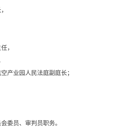
长，
主任，
。
航空产业园人民法庭副庭长；
员会委员、审判员职务。