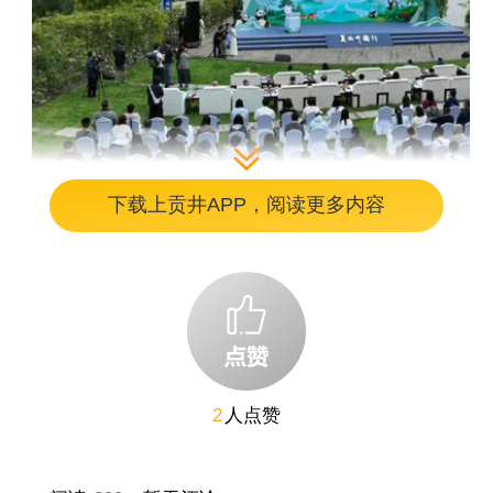
下载上贡井APP，阅读更多内容
图片
启动仪式现场 图据川观新闻
“十四五”期间，中国布局建设全球最大的国家公园体
系，90%的陆地生态系统和74%的国家重点保护野生
动植物种群，都被妥妥保护起来了；还有36处自然保
2
人点赞
护地加入世界生物圈保护区网络；目前，我国的世界
自然遗产、世界地质公园数量都是全球第一。
今年更