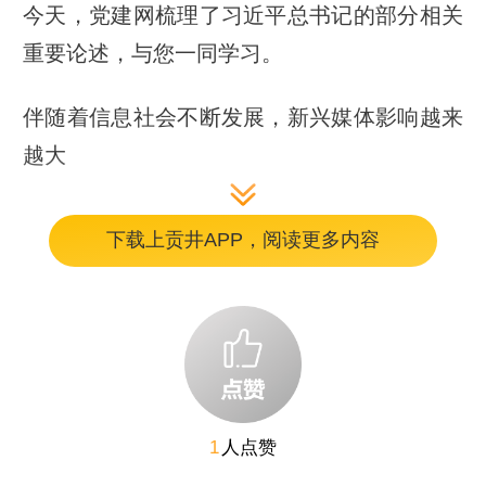
今天，党建网梳理了习近平总书记的部分相关
重要论述，与您一同学习。
伴随着信息社会不断发展，新兴媒体影响越来
越大
下载上贡井APP，阅读更多内容
今天，宣传思想工作的社会条件已大不一样
了，我们有些做法过去有效，现在未必有效；
有些过去不合时宜，现在却势在必行；有些过
去不可逾越，现在则需要突破。“不日新者必
日退。”“明者因时而变，知者随事而制。”做好
宣传思想工作，比以往任何时候都更加需要创
1
人点赞
新。