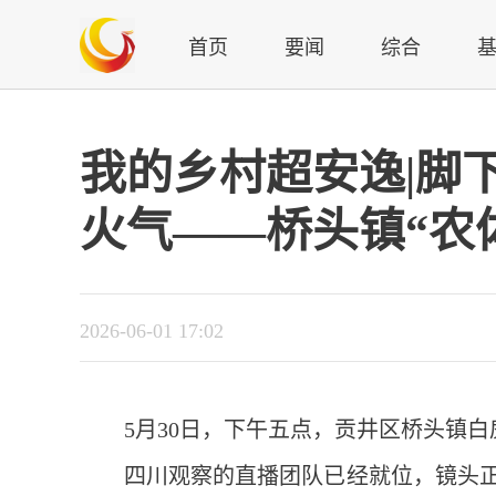
首页
要闻
综合
我的乡村超安逸|脚
火气——桥头镇“农
2026-06-01 17:02
5月30日，下午五点，贡井区桥头镇白
四川观察的直播团队已经就位，镜头正