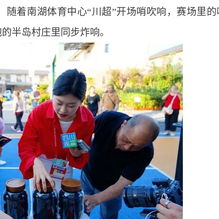
。随着南湖体育中心“川超”开场哨吹响，赛场里的
抱的半岛村庄里同步炸响。