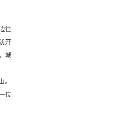
边往
就开
。城
山。
一位