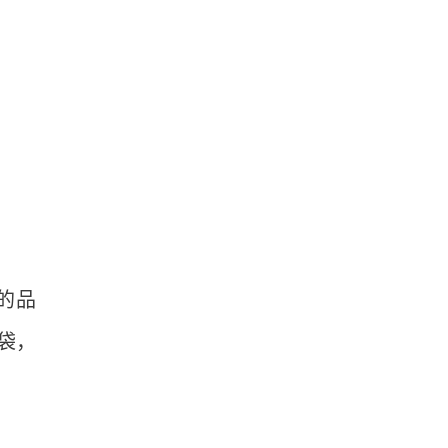
的品
袋，