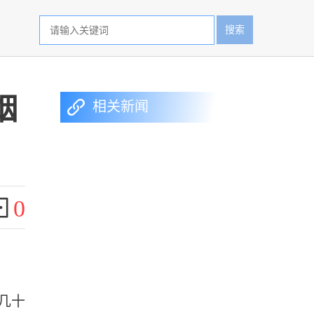
搜索
烟
相关新闻
0
几十