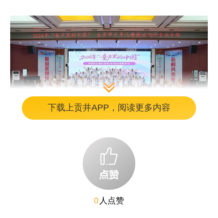
下载上贡井APP，阅读更多内容
图片
展演中，育才学校的孩子们率先登场，带来合
0
人点赞
唱节目《闪耀明天》。稚嫩而坚定的歌声饱含