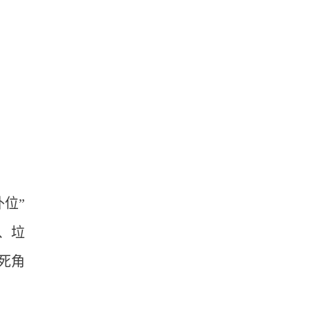
位”
、垃
死角