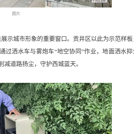
图片
是展示城市形象的重要窗口。贡井区以此为示范样板
。通过洒水车与雾炮车“地空协同”作业，地面洒水抑
削减道路扬尘，守护西城蓝天。