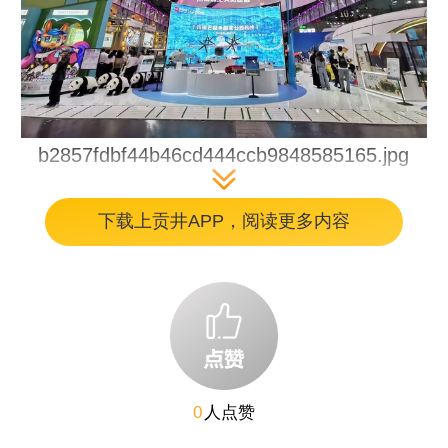
b2857fdbf44b46cd444ccb9848585165.jpg
本届文博会主会场设8大展馆、总展览面积16
下载上贡井APP，阅读更多内容
万平方米，共吸引6312家海内外展商线上线下
参展，展出文化产品超12万件，首次设立
APEC经济体展区，国际化、专业化水平再创
新高。
0
人点赞