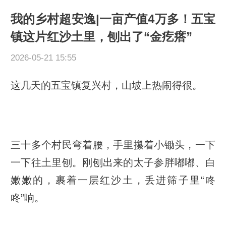
我的乡村超安逸|一亩产值4万多！五宝
镇这片红沙土里，刨出了“金疙瘩”
2026-05-21 15:55
这几天的五宝镇复兴村，山坡上热闹得很。
三十多个村民弯着腰，手里攥着小锄头，一下
一下往土里刨。刚刨出来的太子参胖嘟嘟、白
嫩嫩的，裹着一层红沙土，丢进筛子里“咚
咚”响。