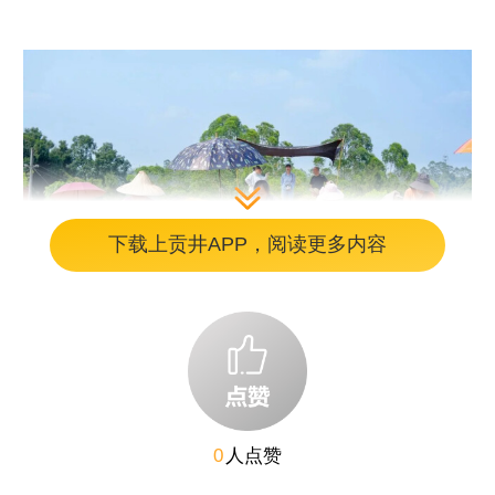
下载上贡井APP，阅读更多内容
IMG_1091.jpg
这片130多亩的太子参地，是上个月开始收
的，预计要挖一个多月。去年10月初种下去，
0
人点赞
长了七八个月，现在正是丰收的时候。