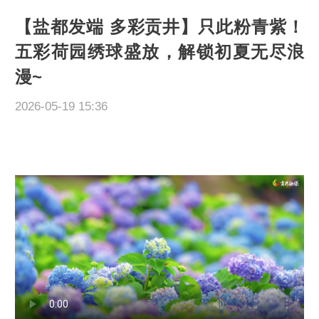
【盐都发端 多彩贡井】只此粉青紫！
五彩荷园绣球盛放，解锁初夏无尽浪
漫~
2026-05-19 15:36