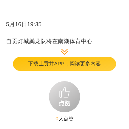
5月16日19:35
自贡灯城燊龙队将在南湖体育中心
主场迎战成都锦城队
下载上贡井APP，阅读更多内容
球赛的激情未褪
在层林尽染间细品乡土温情
于寻常风景中延续这份热烈与悠然
0
人点赞