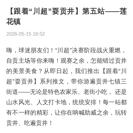
【跟着“川超”耍贡井】第五站——莲
花镇
2026-05-15 16:52
嗨，球迷朋友们！“川超”决赛阶段战火重燃，
自贡主场等你来嗨！观赛之余，怎能错过贡井
的美景美食？从即日起，我们推出【跟着“川
超”耍贡井】系列推文，带你游遍贡井七镇三
街道——无论是特色农家乐、老街小吃， 还是
山水风光、人文打卡地，统统安排！每一站都
有不一样的精彩，让你在呐喊助威之余，玩转
贡井、吃遍贡井！