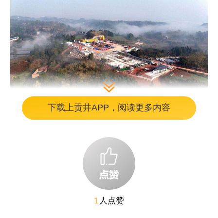
下载上贡井APP，阅读更多内容
资阳东峰页岩气田
资阳东峰页岩气田位于四川盆地资阳雁江
区域，是在寒武系筇竹寺组页岩层系发现的大
型整装气田。这套形成于5.4亿年前的寒武系
1
人点赞
页岩，是全球已实现规模发现的最古老页岩层