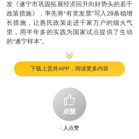
发《遂宁市巩固拓展经济回升向好势头的若干
政策措施》，率先将“有奖发票”写入28条稳增
长措施，让惠民政策走进千家万户的烟火气
里，用半年多的实践为国家试点提供了生动
的“遂宁样本”。
记者近日从遂宁市商务局获悉，截至今年
下载上贡井APP，阅读更多内容
3月底，这场名为“遂心遂意”的消费有奖专项活
动已直接带动发票开票金额6318万元、8.8万
人次参与、中奖2.18万人次、发放奖金444.55
万元，消费拉动比达到1:14。一张小小的发
票，如何实现稳消费又稳税收？记者就此进行
了深入探访。
1
人点赞