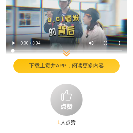
下载上贡井APP，阅读更多内容
毫厘之间见匠心，12年磨一剑
2014年，舒顶康从四川航天职业技术学校
通过校企合作进入汽车行业，扎根领克成都工
厂，一干就是12年。他的战场在生产线与模具
维修区之间，每天步行超两万步，负责两条生
产线的模具检修与缺陷修复，工作时长11小
1
人点赞
时，停机指标以秒计算——100秒停机超时就