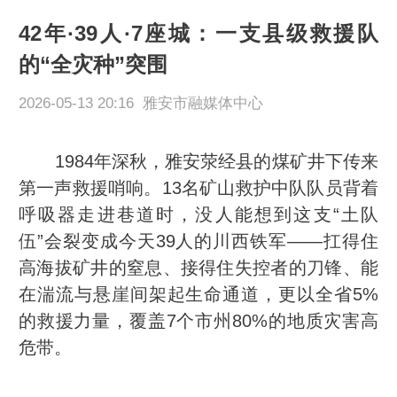
42年·39人·7座城：一支县级救援队
的“全灾种”突围
2026-05-13 20:16 雅安市融媒体中心
1984年深秋，雅安荥经县的煤矿井下传来
第一声救援哨响。13名矿山救护中队队员背着
呼吸器走进巷道时，没人能想到这支“土队
伍”会裂变成今天39人的川西铁军——扛得住
高海拔矿井的窒息、接得住失控者的刀锋、能
在湍流与悬崖间架起生命通道，更以全省5%
的救援力量，覆盖7个市州80%的地质灾害高
危带。