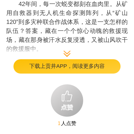
42年间，每一次蜕变都刻在血肉里。从矿
用自救器到无人机生命探测阵列，从“矿山
120”到多灾种联合作战体系，这是一支怎样的
队伍？答案，藏在一个个惊心动魄的救援现
场，藏在那身被汗水反复浸透，又被山风吹干
的救援服中。
下载上贡井APP，阅读更多内容
训练场上的迭代史
负重越野、破拆搜救、悬崖速降……5月
12日，全国防灾减灾日。荥经县综合应急救援
基地，晨光还未穿透山间薄雾，荥经县综合应
急救援大队队员们的呐喊声已经响彻上空。
1
人点赞