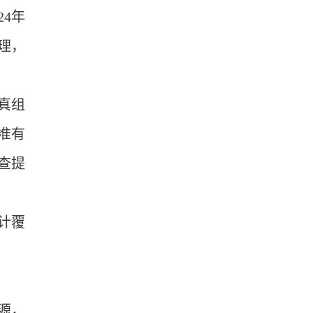
24年
理，
真组
准有
查提
计覆
源，