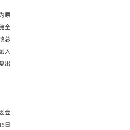
为原
健全
改总
融入
复出
委会
5日