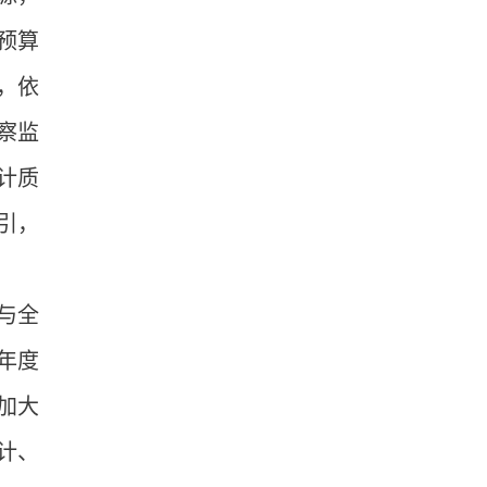
预算
，依
察监
计质
引，
与全
年度
加大
计、