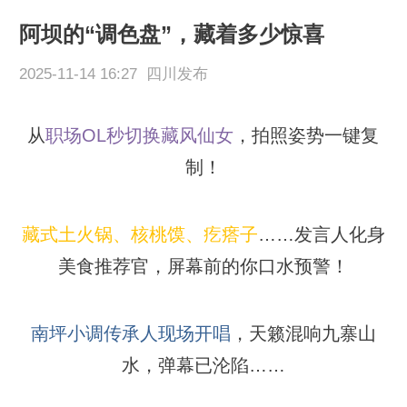
阿坝的“调色盘”，藏着多少惊喜
2025-11-14 16:27 四川发布
从
职场OL秒切换藏风仙女
，拍照姿势一键复
制！
藏式土火锅、核桃馍、疙瘩子
……发言人化身
美食推荐官，屏幕前的你口水预警！
南坪小调传承人现场开唱
，天籁混响九寨山
水，弹幕已沦陷……