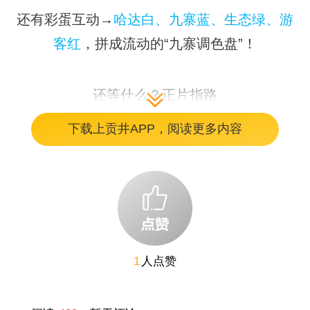
还有彩蛋互动→
哈达白、九寨蓝、生态绿、游
客红
，拼成流动的“九寨调色盘”！
还等什么？正片指路
下载上贡井APP，阅读更多内容
↓
11月14日
《行走的发布会》第四集
《阿坝，是彩色
1
人点赞
的！》
正式上线