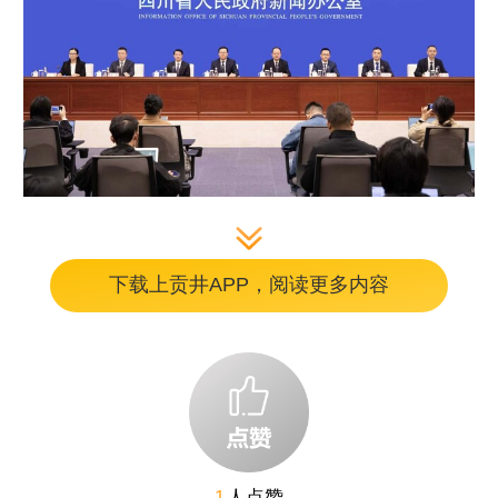
新闻发布会现场。
下载上贡井APP，阅读更多内容
重污染天数比10年前减少80%，农村生活
污水治理（管控）率从2019年的不足20%提升
到78%，建成“无废城市细胞”3400多个……“十
四五”以来，四川在筑牢长江黄河上游生态屏
障上持续发力，协同推进降碳、减污、扩绿、
1
人点赞