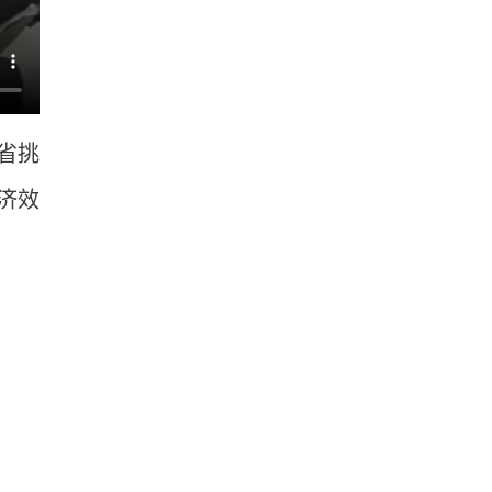
省挑
济效