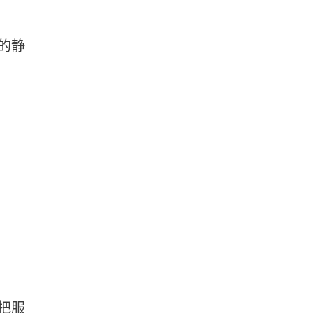
的静
把服