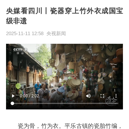
央媒看四川丨瓷器穿上竹外衣成国宝
级非遗
2025-11-11 12:58 央视新闻
瓷为骨，竹为衣。平乐古镇的瓷胎竹编，