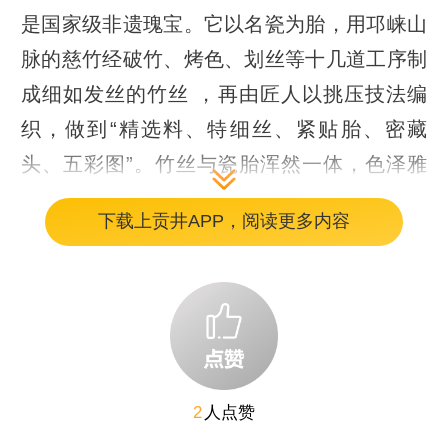
是国家级非遗瑰宝。它以名瓷为胎，用邛崃山
脉的慈竹经破竹、烤色、划丝等十几道工序制
成细如发丝的竹丝 ，再由匠人以挑压技法编
织，做到“精选料、特细丝、紧贴胎、密藏
头、五彩图”。竹丝与瓷胎浑然一体，色泽雅
致。其蕴含的东方美学韵味十足，深受世界各
下载上贡井APP，阅读更多内容
国人民喜爱，被誉为“东方艺术之花”。
编辑：孔云
2
人点赞