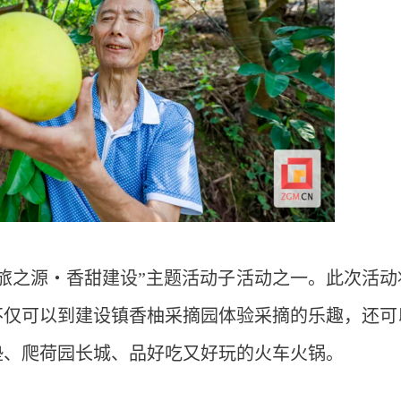
旅之源・香甜建设”主题活动子活动之一。此次活动
不仅可以到建设镇香柚采摘园体验采摘的乐趣，还可
垫、爬荷园长城、品好吃又好玩的火车火锅。