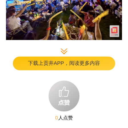
夜幕降临，音乐节在《那些花儿》的动人旋律
下载上贡井APP，阅读更多内容
中拉开帷幕。《平凡之路》《遥远的她》《爱
之初体验》《同桌的你》《日不落》《春风十
里》……舞台上，自贡本土乐队接连唱响一首
首摇滚、民谣、流行歌曲，为当地村民和游客
带来了超2小时的听觉盛宴。草坪上，观众挥
动着荧光棒，掌声与欢呼声此起彼伏，汇成欢
0
人点赞