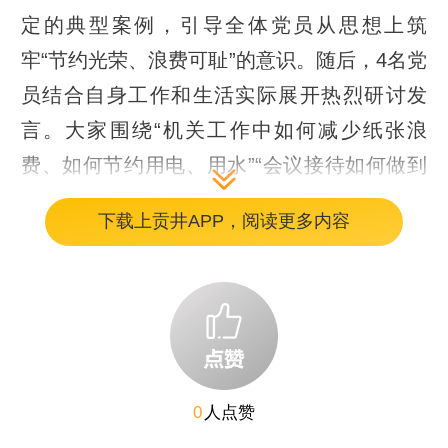
定的典型案例，引导全体党员从思想上筑
牢“节约光荣、浪费可耻”的意识。随后，4名党
员结合自身工作和生活实际展开热烈研讨发
言。大家围绕“机关工作中如何减少纸张浪
费、如何节约用电、用水”“会议接待如何做到
简约务实”“日常用餐如何践行‘光盘行动’”等话
下载上贡井APP，阅读更多内容
题，分享了节约小妙招、交流了心得体会。部
分党员还对照自身存在的不足进行了反思，表
示将从点滴做起，带头杜绝浪费行为。会上，
全体党员签订了“贡井区人大机关‘厉行节约，
反对浪费’个人承诺书”。
0
人点赞
研讨结束后，区人大常委会党组书记李伟对全