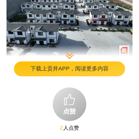
下载上贡井APP，阅读更多内容
据悉，五四村依托“川善治”村级事务服务平
台，精心制定村规民约和评议规则，并在此基
础上，构建以革除陈规陋习、弘扬文明新风为
核心的积分评价体系，覆盖抵制铺张浪费、倡
导喜事新办丧事简办、反对封建迷信、爱护环
2
人点赞
境卫生、孝老爱亲睦邻等方面。通过量化标