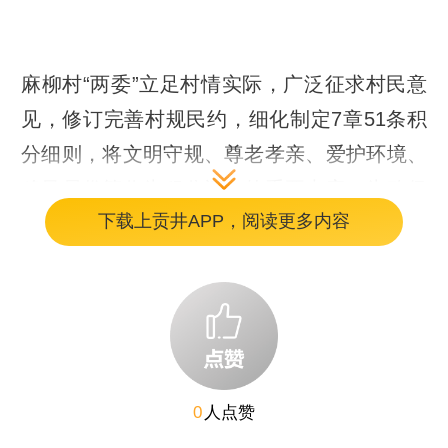
麻柳村“两委”立足村情实际，广泛征求村民意
见，修订完善村规民约，细化制定7章51条积
分细则，将文明守规、尊老孝亲、爱护环境、
移风易俗等作为积分评定的重要内容。为确保
下载上贡井APP，阅读更多内容
公平公正，村里成立由村干部、党员代表、村
民代表组成的积分评定小组，对村民日常行为
进行监督和评定，并将积分情况定期公示，接
受全体村民监督。这一做法让抽象的道德规范
变得可量化、可操作，使文明新风有了具体的
衡量标准。
0
人点赞