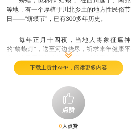
蛴蟆，也称作“蛤蟆”。在四川遂宁、南充
等地，有一个厚植于川北乡土的地方性民俗节
日——“蛴蟆节”，已有300多年历史。
每年正月十四夜，当地人将象征瘟神
的“蛴蟆灯”，送至河边烧尽，祈求来年健康平
安。这是属于川北地区春节的独特民俗节日，
也是四川省级非物质文化遗产。
下载上贡井APP，阅读更多内容
2月11日，蛇年正月十四，2025年蛴蟆节
如期而至。在南充顺庆区共兴镇，嘉陵区三会
镇、七宝寺镇、金宝镇、龙蟠镇，西充县多扶
镇、莲池镇、双凤镇、车龙乡等地，一年一度
的“蛴蟆节”热闹登场。灯火流连，年味狂欢。
0
人点赞