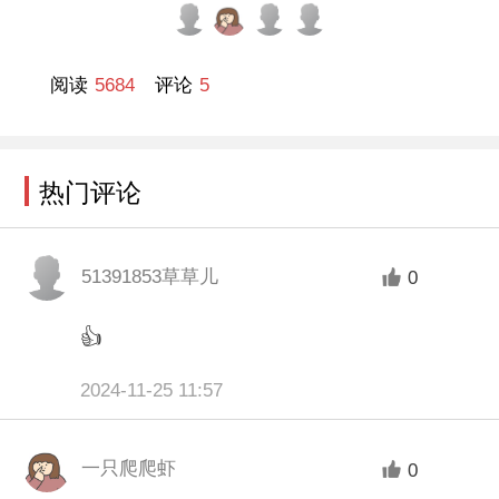
视频向小朋友们生动地介绍了火灾的危害性和
消防安全的重要性，让孩子们讲解火灾发生的
阅读
5684
评论
5
原因以及预防火灾的基本方法，引导大家发现
火灾迅速拨打火警电话“119”。
热门评论
“有小朋友知道‘全国消防日’是哪一天吗？大家
51391853草草儿
0
认识这是什么消防器材吗？”在与小朋友们互
👍
动环节，志愿者通过实物引导孩子们认识灭火
器，并耐心仔细地讲解灭火器的使用方法及如
2024-11-25 11:57
何辨认灭火器是否过期，引导他们掌握基本的
自救逃生技能，提升自我保护能力，孩子们认
一只爬爬虾
0