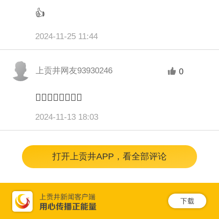
真聆听学习、积极提问。
👍
2024-11-25 11:44
据悉，此次消防安全知识宣传活动，进一步增
上贡井网友93930246
0
强了社区青少年的消防安全意识和自救防范能
力，也让孩子在作为消防安全宣传员的同时，
👍🏻👍🏻👍🏻👍🏻
达到教育一个孩子，带动一个家庭的作用，营
2024-11-13 18:03
造浓厚的消防安全氛围。
打开上贡井APP，看全部评论
来 源：高宗杰 自贡融媒记者王乐乐