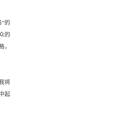
”的
众的
格，
我将
中起