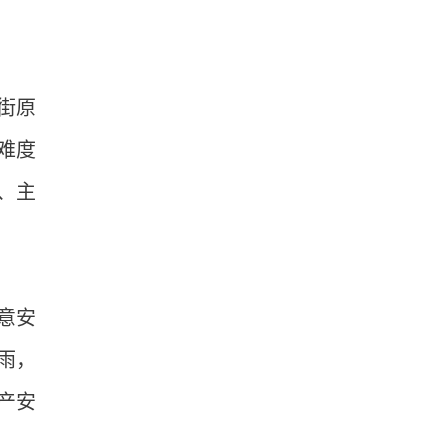
街原
难度
、主
意安
雨，
产安