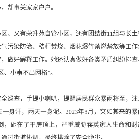
小，却事关家家户户。
区、又有荣升苑自管小区，还有团结街11组与长土
大气污染防治、秸秆焚烧、烟花爆竹禁燃禁放等工作
定，做好解释工作。她还认真做好各类矛盾纠纷排查
区、小事不出网格”。
安全巡查，手提小喇叭，提醒居民群众暴雨将至，注
一身汗，雨天一身泥。2023年8月，突如其来的暴
击倒，砸在了平房顶上，严重威胁蒋英家人生命和财
，通过街道协调，最终排除了安全隐患。