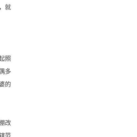
，就
起照
偶多
婆的
棚改
辖范