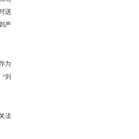
时送
到严
作为
”刘
关法