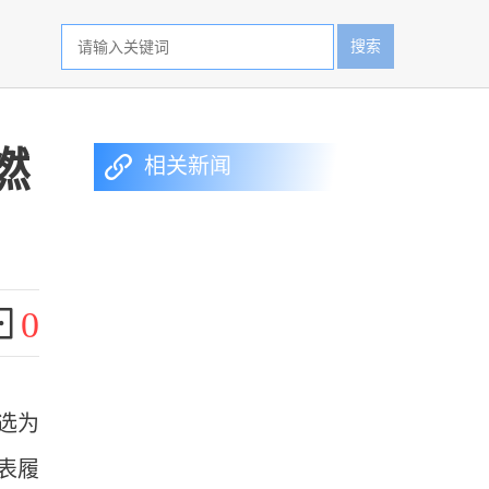
搜索
燃
相关新闻
0
选为
表履