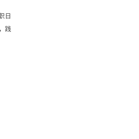
职日
，践