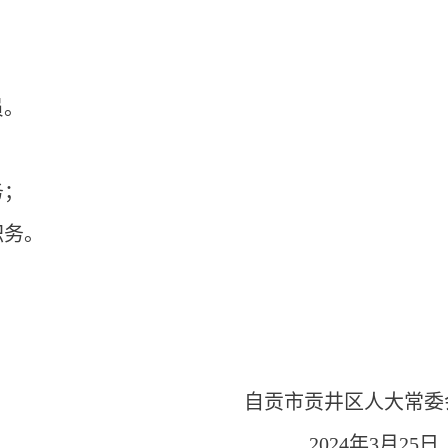
；
员。
务；
职务。
自贡市贡井区人大常
2024年3月