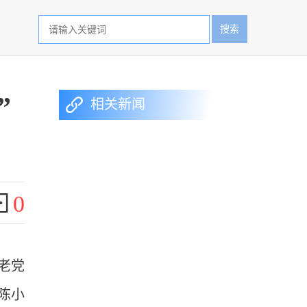
搜索
”
相关新闻
0
老党
陈小