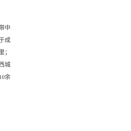
带中
于成
里；
西城
0余