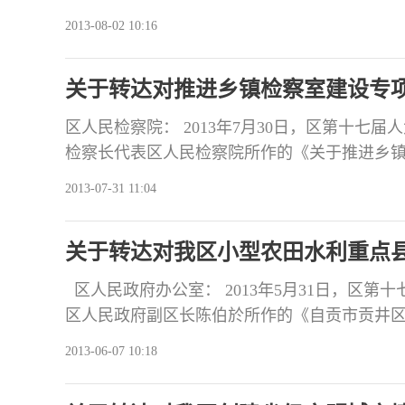
年国民经济和社会发展计划执行情况的工作报
2013-08-02 10:16
照区第十七届人大第二次会议确定的工作目标
工业主导和生产性服务业并重的“两轮驱动”发
关于转达对推进乡镇检察室建设专
区人民检察院： 2013年7月30日，区第十七
检察长代表区人民检察院所作的《关于推进乡
议认为：区人民检察院高度重视乡镇检察室建
2013-07-31 11:04
发挥检察室“加强基层法律监督，协助查办职务
促进当地经济社会发展和民主法制建设作
关于转达对我区小型农田水利重点
区人民政府办公室： 2013年5月31日，区
区人民政府副区长陈伯於所作的《自贡市贡井
建设情况的工作报告》。会议认为，区委、区政
2013-06-07 10:18
相关部门和乡镇精心组织、扎实工作，群众积极
建设任务，有效改善了项目区渠系等水利