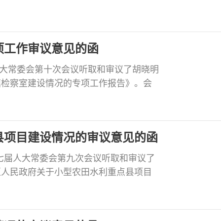
告》。会议认为，今年上半年，区政府按
，坚持以转变经济发展方式为主线，突出
展，强
项工作审议意见的函
届人大常委会第十次会议听取和审议了胡晓明
镇检察室建设情况的专项工作报告》。会
设工作，切实强化检察室自身建设，积极
犯罪，参与社会管理创新”等职能作用，为
县项目建设情况的审议意见的函
第十七届人大常委会第九次会议听取和审议了
区人民政府关于小型农田水利重点县项目
府高度重视小农水重点县项目建设工作,
参与，较好地完成了2012年小农水项目