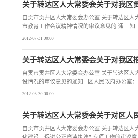
关于转达区人大常委会关于对我区
的审议意见的通知
自贡市贡井区人大常委会办公室 关于转达区人
市教育工作会议精神情况的审议意见的 通 知 区
区第十七届人大常委会第四次会议听取和审议
2012-07-31 00:00
贡井区人民政府关于贯彻落实全国全省全市教
为，我区高度重视教育工作，
关于转达区人大常委会关于对我区
自贡市贡井区人大常委会办公室 关于转达区人
设情况的审议意见的通知 区人民政府办公室： 2
第三次会议听取和审议了区人民政府副区长王
2012-05-30 00:00
进新农村综合体建设的专项工作报告》。会议
建设工作，以统筹城乡发展为总揽，以城乡建
关于转达区人大常委会关于对区人
法”专项工作的审议意见的通知
自贡市贡井区人大常委会办公室 关于转达区人
化建设，促进公正廉洁执法” 专项工作的审议意见