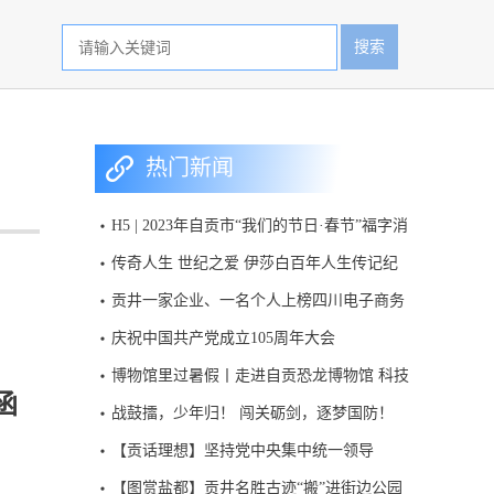
搜索
热门新闻
H5 | 2023年自贡市“我们的节日·春节”福字消
消乐活动
传奇人生 世纪之爱 伊莎白百年人生传记纪
录片首次呈现
贡井一家企业、一名个人上榜四川电子商务
百强名单
庆祝中国共产党成立105周年大会
博物馆里过暑假丨走进自贡恐龙博物馆 科技
函
赋能绽放侏罗纪魅力
战鼓擂，少年归！ 闯关砺剑，逐梦国防！
2026“大兵小将筑国防”四川省青少年国防教
【贡话理想】坚持党中央集中统一领导
育活动，今日开启报名。
【图赏盐都】贡井名胜古迹“搬”进街边公园