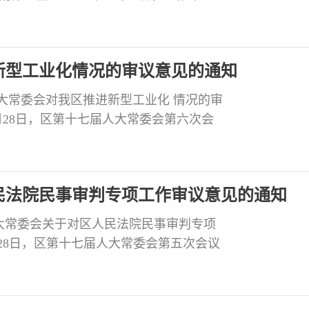
副区长江波作的《自贡市贡井区人民政府
议认为，近年来，区政府及有关部门，以
六中全会《关于深化
新型工业化情况的审议意见的通知
大常委会对我区推进新型工业化 情况的审
1月28日，区第十七届人大常委会第六次会
受区政府委托作的《自贡市贡井区人民政
议认为，今年以来，区政府在区委的正确
进&
民法院民事审判专项工作审议意见的通知
大常委会关于对区人民法院民事审判专项
月28日，区第十七届人大常委会第五次会议
审判专项工作报告。会议认为：区人民法
和上级法院的监督之下，坚持“公正司