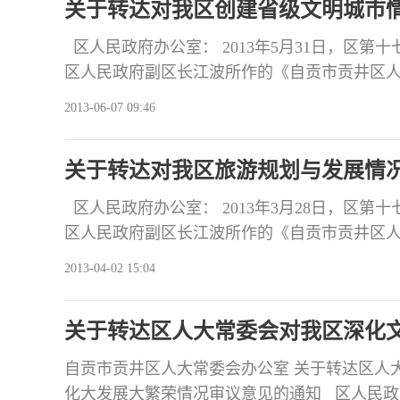
关于转达对我区创建省级文明城市
区人民政府办公室： 2013年5月31日，区
区人民政府副区长江波所作的《自贡市贡井区
作报告》。会议认为，我区高度重视创建工作,
2013-06-07 09:46
围绕创建目标，加大创建宣传力度，加强基础
了市容市貌，提高了社会文明程度，群众满意
关于转达对我区旅游规划与发展情
区人民政府办公室： 2013年3月28日，区
区人民政府副区长江波所作的《自贡市贡井区
报告》。会议认为，区人民政府高度重视旅游
2013-04-02 15:04
规划》，围绕建设“四个贡井”总体目标，坚持“
项目、强宣传、树品牌入手，旅游工作取得
关于转达区人大常委会对我区深化
意见的通知
自贡市贡井区人大常委会办公室 关于转达区人
化大发展大繁荣情况审议意见的通知 区人民政府办