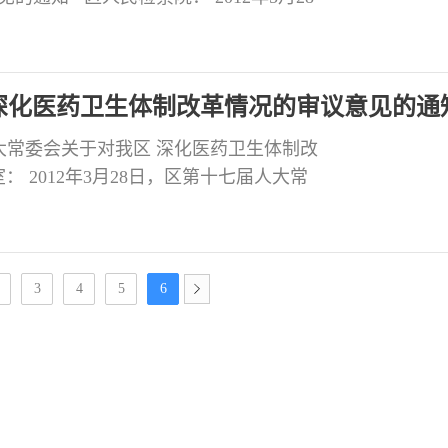
审议了区人民检察院检察长胡晓明所作的
工作的报告。会议认为：区人民检察院高度
深化医药卫生体制改革情况的审议意见的通
大常委会关于对我区 深化医药卫生体制改
 2012年3月28日，区第十七届人大常
长江波所作的《自贡市贡井区人民政府关
认为，区人民政府高度重视医药卫生体制
3
4
5
6