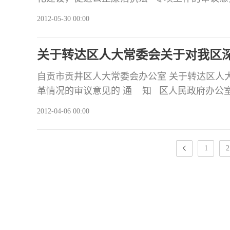
日，区第十七届人大常委会第三次会议听取和
2012-05-30 00:00
“加强检察文化建设，促进公正廉洁执法”专项
重视
关于转达区人大常委会关于对我区
自贡市贡井区人大常委会办公室 关于转达区人
革情况的审议意见的 通 知 区人民政府办公室：
委会第二次会议听取和审议了区人民政府副区
2012-04-06 00:00
于深化医药卫生体制改革的工作报告》。会议
改革工作，认真贯彻落
1
2