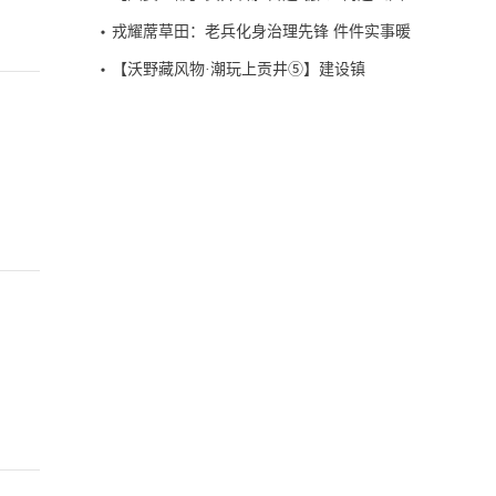
戎耀蓆草田：老兵化身治理先锋 件件实事暖
透街坊
【沃野藏风物·潮玩上贡井⑤】建设镇