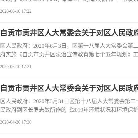
贯彻执行医疗保障法律法规，积极开展医保改革工作、
2020-06-10 17:22
保惠民政策、加强基金监管、改进医保经办服务，全区
保基金运行安全。审议指出：我区医保基金收支缺口逐
自贡市贡井区人大常委会关于对区人民政
金总控
七个五年规划》工作情况的审议意见
区人民政府：2020年6月3日，区第十八届人大常委会
府实施《自贡市贡井区法治宣传教育第七个五年规划》
意见。请落实责任，认真办理，在三个月内将办理情况
2020-06-10 17:21
区人大常委会会议满意度测评。审议认为：区政府紧紧围
施“七五”普法规划，法治宣传教育有序开展，普法责任
自贡市贡井区人大常委会关于对区人民政府
强，办
情况的审议意见
区人民政府：2020年3月31日区第十八届人大常委会第
民政府副区长罗志敏所作的《2019年环境状况和环境保
认为：2019年，区政府努力落实环境保护责任制，强化
2020-04-20 17:20
察及“回头看”交办反馈问题整改，我区环境质量持续得
集中式饮用水源全部达标；全年未发生重、特大污染与