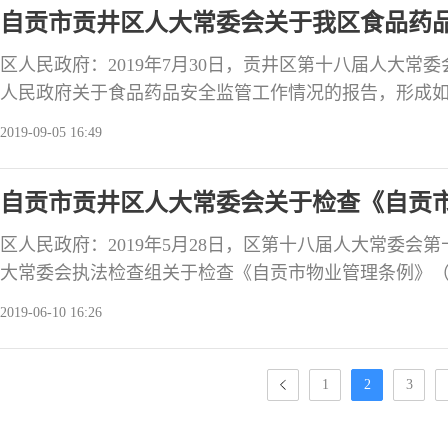
自贡市贡井区人大常委会关于我区食品药
区人民政府：2019年7月30日，贡井区第十八届人大常
人民政府关于食品药品安全监管工作情况的报告，形成
真办理，在三个月内将办理情况书面报告区人大常委会
2019-09-05 16:49
度测评。会议认为：区政府重视食品药品安全监管工作
全区工作部署，加强工作领导、抓好政策宣传、加大资
自贡市贡井区人大常委会关于检查《自贡
网络，不断构
区人民政府：2019年5月28日，区第十八届人大常委会
大常委会执法检查组关于检查《自贡市物业管理条例》
告，形成如下审议意见。请落实责任、认真办理。在三
2019-06-10 16:26
大常委会，并接受区人大常委会会议满意度测评。审议
府及相关职能部门重视《条例》的贯彻落实，积极履行
传，为《条例》
1
2
3