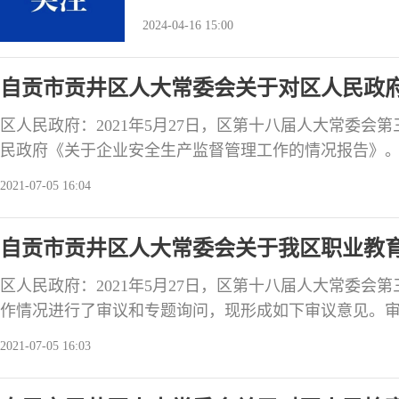
下审议意见。请落实责任，认真研究
2024-04-16 15:00
委会。 会议审议认为：区政府及相
改力度，审计整改工作不断加强。区
自贡市贡井区人大常委会关于对区人民政
实情
议意见
区人民政府：2021年5月27日，区第十八届人大常委会
民政府《关于企业安全生产监督管理工作的情况报告》
彻执行《安全生产法》等法律法规政策，强化安全生产
2021-07-05 16:04
产监督体系，扎实开展安全生产执法检查，企业安全意
初步建成，企业安全主体责任得到较好落实，全区安全
自贡市贡井区人大常委会关于我区职业教
出：我区企业
区人民政府：2021年5月27日，区第十八届人大常委会
作情况进行了审议和专题询问，现形成如下审议意见。
真贯彻职业教育的相关法律法规和中央、省、市、区委的
2021-07-05 16:03
贯通、融合”思路，以整体推进、提质培优为主线，在宣
培训特色、就业渠道等方面取得了一定成效，全区职业