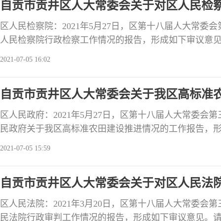
自贡市贡井区人大常委会关于对区人民检
经济社会
区人民检察院：2021年5月27日，区第十八届人大常委
人民检察院行政检察工作情况的报告，形成如下审议意
三个月内将办理情况书面报告区人大常委会，并接受区
2021-07-05 16:02
议认为：区检察院围绕中心，服务大局，发挥行政检察
机关和行政机关依法行权，保护人民群众合法权益，为
自贡市贡井区人大常委会关于我区高标准
积极贡献。审
区人民政府：2021年5月27日，区第十八届人大常委会
民政府关于我区高标准农田建设推进情况的工作报告，
任，认真办理，在三个月内将办理的情况书面报告区人
2021-07-05 15:59
会议满意度测评。审议认为：区政府扎实推进高标准农
实责任，形成了联动协调工作机制；制定了《自贡市贡井区2
自贡市贡井区人大常委会关于对区人民法
总体
区人民法院：2021年3月20日，区第十八届人大常委会
民法院行政审判工作情况的报告，形成如下审议意见。