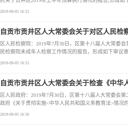
府关于贡井区2019年上半年预算执行情况的报告,形成
办理，在三个月内将办理情况书面报告区人大常委会，
2019-09-05 16:52
测评。审议认为: 上半年，区政府围绕区第十八届人大
济下行压力以及实施更大规模减税降费政策带来的影响
自贡市贡井区人大常委会关于对区人民检
区人民检察院：2019年7月30日，区第十八届人大常委
民检察院未成年人检察工作情况的报告，形成如下审议
在三个月内将办理情况书面报告区人大常委会，并接受
2019-09-05 16:51
审议认为：区检察院高度重视未成年人检察工作，依法
涉罪未成年人、预防未成年人犯罪等方面积极作为，着
自贡市贡井区人大常委会关于检查《中华人
了良好的法律
的审议意见
区人民政府：2019年7月30日，区第十八届人大常委会
政府《关于贯彻实施<中华人民共和国义务教育法>情况
查组《关于检查<中华人民共和国义务教育法>实施情况
2019-09-05 16:50
政府高度重视《义务教育法》的贯彻实施。政府及相关
不断加大教育投入，努力改善办学条件，整合教育资源