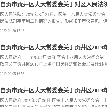
自贡市贡井区人大常委会关于对区人民法
区人民法院：2020年3月31日，区第十八届人大常委会
民法院刑事审判工作情况的报告，形成如下审议意见。
月内将办理情况书面报告区人大常委会，并接受区人大
2020-04-20 17:18
为：区法院重视刑事审判工作，履行法定职责，围绕“努
中感受到公平正义”的工作目标，坚持司法为民、公正司
自贡市贡井区人大常委会关于贡井区201
作用，为
情况的审议意见
区人民政府: 2019年7月30日,区第十八届人大常委会
政府关于贡井区2019年上半年国民经济和社会发展计划
见。请落实责任，认真办理，在三个月内将办理情况书
2019-09-05 16:53
人大常委会会议满意度测评。审议认为：区政府认真落
紧围绕区第十八届人大三次会议批准的
自贡市贡井区人大常委会关于贡井区201
区人民政府:2019年7月30日,区第十八届人大常委会第