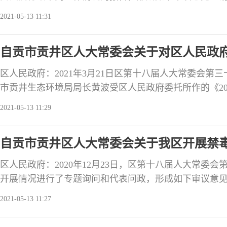
月内将办理情况书面报告区人大常委会，并接受区人大
2021-05-13 11:31
为：区人民法院围绕中心、服务大局，坚持司法为民、
政审判职责，为促进行政机关依法行政，保护人民群众
自贡市贡井区人大常委会关于对区人民政府
社会稳定做出
情况的审议意见
区人民政府：2021年3月21日区第十八届人大常委会第
市贡井生态环境局局长黄波受区人民政府委托所作的《20
完成情况的报告》。 审议认为： 2020年区政府认真
2021-05-13 11:29
和省、市、区委的决策部署，深入推进生态文明建设,全
善，土壤环境风险得到基本管控，环境安全风险态
自贡市贡井区人大常委会关于我区开展禁
区人民政府：2020年12月23日，区第十八届人大常委
开展情况进行了专题询问和代表问政，形成如下审议意
政府认真贯彻落实中央、省、市关于加强禁毒工作的决
2021-05-13 11:27
法履行职责、健全工作机制、开展禁毒宣传教育、加强
罪专项行动，全区禁毒工作取得了阶段性成效，为保护