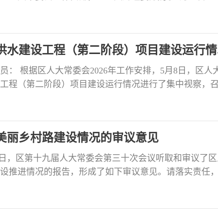
发展情况进行了前期调研。在此基础上，5月12日，区人大
业发展情况开展了集中视察，视察组一行先后深入自贡
区人才公寓，实地察看低空经济规划落地、平台建设、
供水建设工程（第二阶段）项目建设运行情
： 根据区人大常委会2026年工作安排，5月8日，区人
工程（第二阶段）项目建设运行情况进行了集中视察，
项工作的情况汇报。现将视察情况报告如下： 一、主要
 该项目项目总投资1.2亿元，建设内容为：改造供水干支
77.21公里、支管198.28公里；新建高位水
美丽乡村路建设情况的审议意见
月30日，区第十九届人大常委会第三十次会议听取和审议了
设推进情况的报告，形成了如下审议意见。请落实责任
将办理情况书面报告区人大常委会。 会议审议认为：区
设，结合我区工业、农业、旅游业发展实际，编制幸福
，成功纳入省级美丽乡村路项目库10个，总里程110公里，