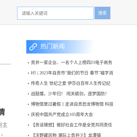
搜索
热门新闻
贡井一家企业、一名个人上榜四川电子商务
百强名单
H5 | 2023年自贡市“我们的节日·春节”福字消
消乐活动
传奇人生 世纪之爱 伊莎白百年人生传记纪
录片首次呈现
战鼓擂，少年归！ 闯关砺剑，逐梦国防！
2026“大兵小将筑国防”四川省青少年国防教
博物馆里过暑假丨走进自贡恐龙博物馆 科技
情
育活动，今日开启报名。
赋能绽放侏罗纪魅力
庆祝中国共产党成立105周年大会
副主
【贡话理想】做好社会工作是全党共同责任
》，
【沃野藏风物·潮玩上贡井③】龙潭镇