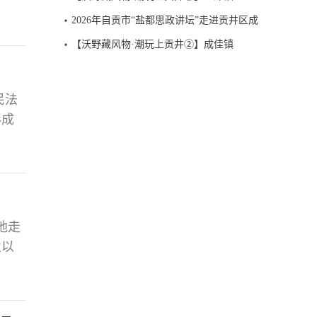
月内
2026年自贡市“盐都思政讲坛”走进贡井区成
整治
佳镇
【沃野藏风物·潮玩上贡井②】成佳镇
落实监
民法
形成
报
，认
动经
地走
业以
府高
柱产
有序