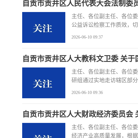
自贡市贡井区人民代表大会法制委
推进、政策
察报告
主任、各位副主任、各位委
公益诉讼检察工作质效，切
发展提供有力司法保障。根
2026-06-10 09:37
察组采取实地查看、听取汇
情况开展了视察，现将有关
自贡市贡井区人大教科文卫委 关于
公益”这
视察报告
主任、各位副主任、各位委
研组通过实地走访辖区部分
政府及23个区级相关部门
2026-06-10 09:36
人大代表有针对性地提出了
义务教育段学校21所，其中
自贡市贡井区人大财政经济委员会 
主任、各位副主任、各位委
经济产业高质量发展，根据