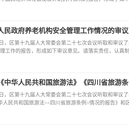
办理，在三个月内将办理情况书面报告区人大常委会。 
紧紧围绕区第十九届人大四次会议确定的目标任务，坚
准确全面贯彻新发展理念，加快融入和服务新发展格局
人民政府养老机构安全管理工作情况的审议
月30日，区第十九届人大常委会第二十七次会议听取和审议
理工作的报告，形成如下审议意见。请落实责任，认真
月内将办理情况书面报告区人大常委会。 会议审议认为
老龄化战略，将养老机构安全管理工作纳入全区安全生
预防为主、综合治理”的方针，从组织领导、设施建设、
《中华人民共和国旅游法》《四川省旅游条
月30日，区第十九届人大常委会第二十七次会议听取和审议
华人民共和国旅游法><四川省旅游条例>情况的报告》和
检查<中华人民共和国旅游法><四川省旅游条例>实施情
，请认真研究办理，并在三个月内将办理情况书面报告
：换届