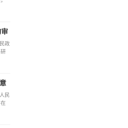
理，
检察
监督
理、
的审
人民政
真研
区政
区委
境
意
区人民
并在
工
治责
访矛