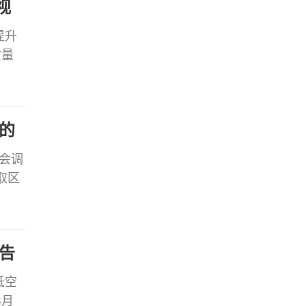
视
提升
质量
会视
工作
保护
的
委会调
取区
及区
现有
告
低空
4月