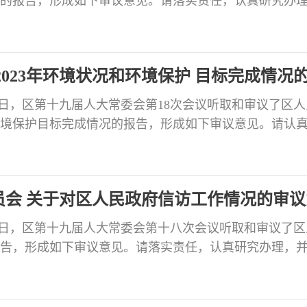
的报告，形成如下审议意见。请落实责任，认真研究办
报告区人大常委会。 会议审议认为：2021年来，区人民
加强新时代检察机关法律监督工作的意见》，立足法律
件，检察建议在维护司法公正、促进依法行政、推进社会治
023年环境状况和环境保护 目标完成情况
月14日，区第十九届人大常委会第18次会议听取和审议了区
和环境保护目标完成情况的报告，形成如下审议意见。请认
情况书面报告区人大常委会。 会议审议认为：2023年，
彻习近平生态文明思想，坚决贯彻落实中央和省、市、
设的重大决策部署，认真执行《中华人民共和国环境环
会 关于对区人民政府信访工作情况的审议
月14日，区第十九届人大常委会第十八次会议听取和审议了
告，形成如下审议意见。请落实责任，认真研究办理，
告区人大常委会。 会议审议认为：区政府高度重视信访
和社会稳定大局，认真履行“为民解难、为党分忧”的政
入贯彻落实《信访工作条例》，深化基层社会治理和信