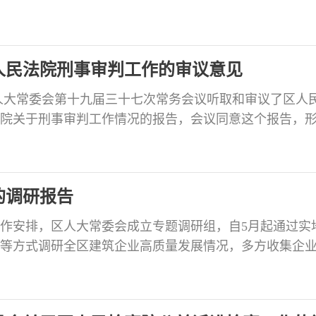
下审议意见。请严格落实责任，认真研究办理，在三个
常委会。 审议认为：开展群众身边不正之风和腐败问题
”、殡葬、乡村振兴、养老服务、医疗等重点领域，认真
人民法院刑事审判工作的审议意见
区人大常委会第十九届三十七次常务会议听取和审议了区人
院关于刑事审判工作情况的报告，会议同意这个报告，
责任，认真研究办理，在三个月内向区人大常委会书面
，区人民法院严格执行刑事法律，贯彻落实刑事法律政策
打击刑事犯罪，尊重和保障人权，在维护社会稳定、推
的调研报告
年工作安排，区人大常委会成立专题调研组，自5月起通过实
等方式调研全区建筑企业高质量发展情况，多方收集企
议，形成以下报告。 一、基本情况 近年来，区委、区政
持把建筑业作为稳增长、促就业、固税源、强基建的支
保持平稳运行态势，呈现企业队伍稳步发展、工程建设